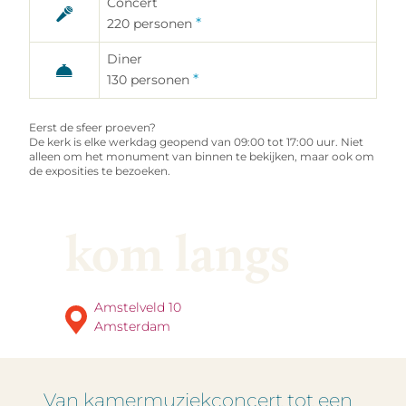
Concert
zorgvuldig mogelijk in, zodat wij een
passend antwoord kunnen geven.
*
220
personen
Diner
*
130
personen
Eerst de sfeer proeven?
De kerk is elke werkdag geopend van 09:00 tot 17:00 uur. Niet
alleen om het monument van binnen te bekijken, maar ook om
de exposities te bezoeken.
kom langs
Voor vragen willen wij graag telefonisch
contact opnemen.
Amstelveld 10
Amsterdam
Van kamermuziekconcert tot een