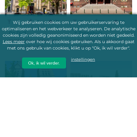
540
450
250
450
350
140
Wij gebruiken cookies om uw gebruikerservaring te
optimaliseren en het webverkeer te analyseren. De analytische
De Duif
't Zonnehuis
cookies zijn volledig geanonimiseerd en worden niet gedeeld.
prestigieus, verborgen
onverwachts, stijlvol en
Lees meer
over hoe wij cookies gebruiken. Als u akkoord gaat
parel, toplocatie
gezellig
met ons gebruik van cookies, klikt u op "Ok, ik wil verder".
instellingen
Ok, ik wil verder.
300
200
200
242
200
175
Posthoornkerk
Museum 't Kromhout