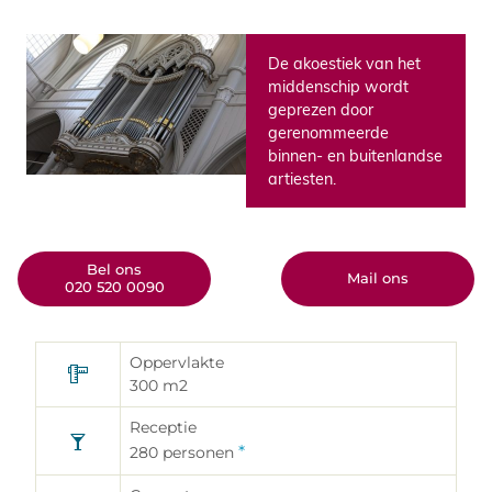
De akoestiek van het
middenschip wordt
geprezen door
gerenommeerde
binnen- en buitenlandse
artiesten.
Bel ons
Mail ons
020 520 0090
Oppervlakte
Aanvraagformulier
300
m2
zalenverhuur
Receptie
Gebruik dit formulier als u interesse
*
280
personen
hebt in de huur van één van onze
eventlocaties; vul het formulier zo