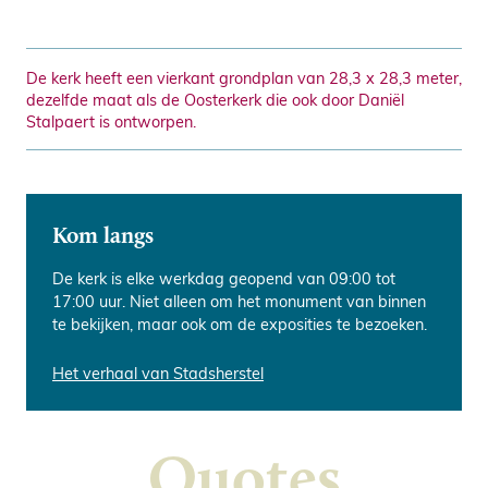
De kerk heeft een vierkant grondplan van 28,3 x 28,3 meter,
dezelfde maat als de Oosterkerk die ook door Daniël
Stalpaert is ontworpen.
Kom langs
De kerk is elke werkdag geopend van 09:00 tot
17:00 uur. Niet alleen om het monument van binnen
Onze monumenten
te bekijken, maar ook om de exposities te bezoeken.
Erfgoed beleven
Deze 350-jarige houten noodkerk
Weet wat er speelt in de Amstelkerk
doorstond alles
Het verhaal van Stadsherstel
Cultuuragenda
Geschiedenis
Quotes