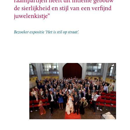
raampartijen heeft dit intieme gebouw
de sierlijkheid en stijl van een verfijnd
juwelenkistje
Bezoeker expositie ‘Het is stil op straat’.
Copyright Stuart Acker Holt