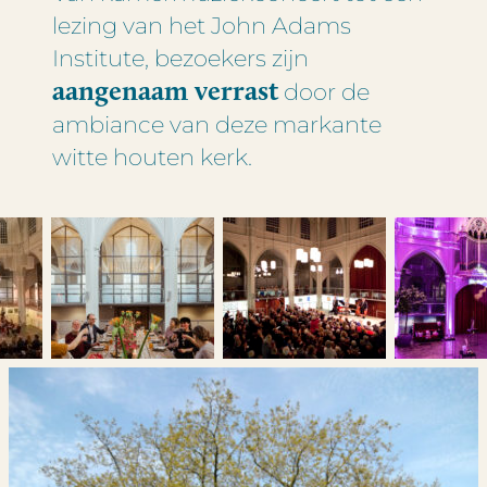
lezing van het John Adams
Meerdere data ook mogelijk.
Institute, bezoekers zijn
aangenaam verrast
door de
ambiance van deze markante
witte houten kerk.
Deze site wordt beschermd door reCAPTCHA en
is Google’s
Google’s privacybeleid
en
servicevoorwaarden
van toepassing.