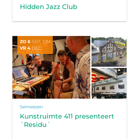
Hidden Jazz Club
ZO 6
SEP. T/M
VR 4
DEC.
Seinwezen
Kunstruimte 411 presenteert
´Residu´