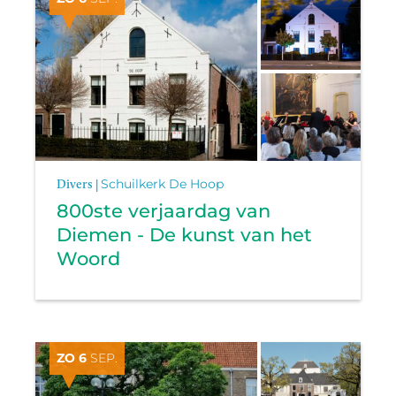
Divers |
Schuilkerk De Hoop
800ste verjaardag van
Diemen - De kunst van het
Woord
ZO 6
SEP.