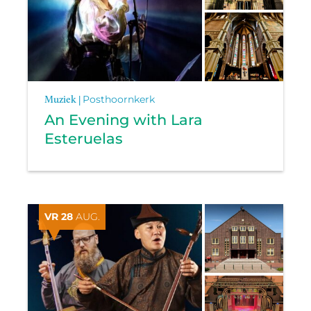
Muziek |
Posthoornkerk
An Evening with Lara
Esteruelas
VR 28
AUG.