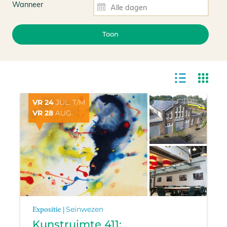
Wanneer
Toon
VR 24
JUL. T/M
VR 28
AUG.
Expositie |
Seinwezen
Kunstruimte 411: