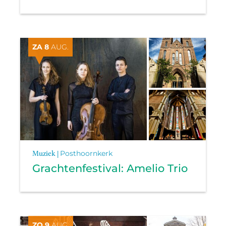
ZA 8
AUG.
Muziek |
Posthoornkerk
Grachtenfestival: Amelio Trio
ZO 9
AUG.