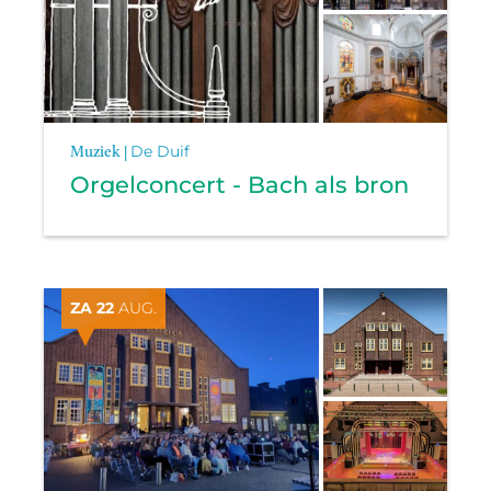
Muziek |
De Duif
Orgelconcert - Bach als bron
ZA 22
AUG.