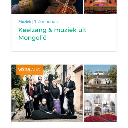
Muziek |
't Zonnehuis
Keelzang & muziek uit
Mongolië
VR 28
AUG.