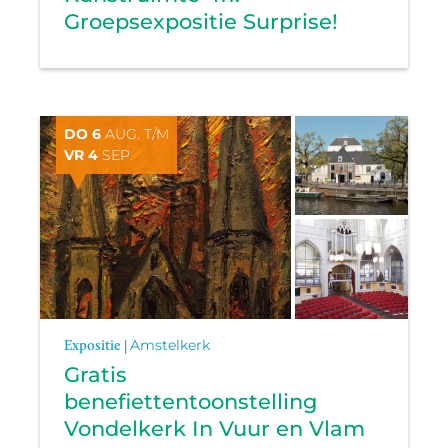
Groepsexpositie Surprise!
DO 6
AUG. T/M
VR 4
SEP.
Expositie |
Amstelkerk
Gratis
benefiettentoonstelling
Vondelkerk In Vuur en Vlam