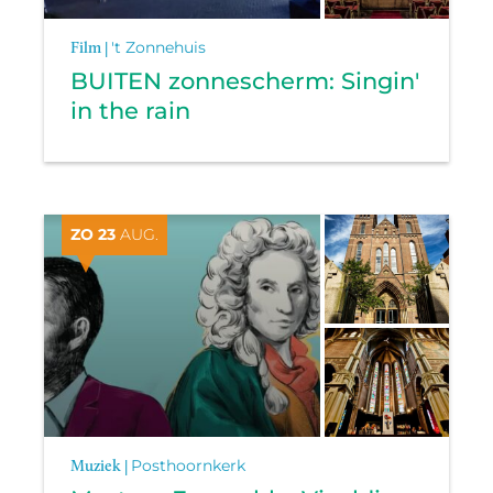
Film |
't Zonnehuis
BUITEN zonnescherm: Singin'
in the rain
ZO 23
AUG.
Muziek |
Posthoornkerk