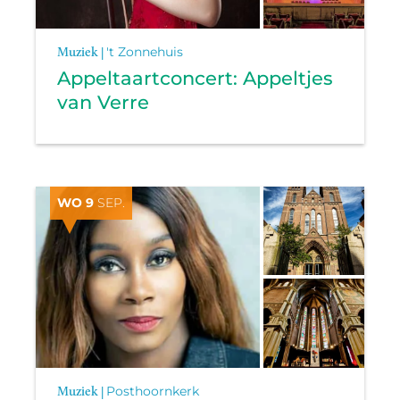
Muziek |
't Zonnehuis
Appeltaartconcert: Appeltjes
van Verre
WO 9
SEP.
Muziek |
Posthoornkerk