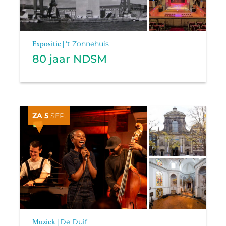
Expositie |
't Zonnehuis
80 jaar NDSM
ZA 5
SEP.
Muziek |
De Duif