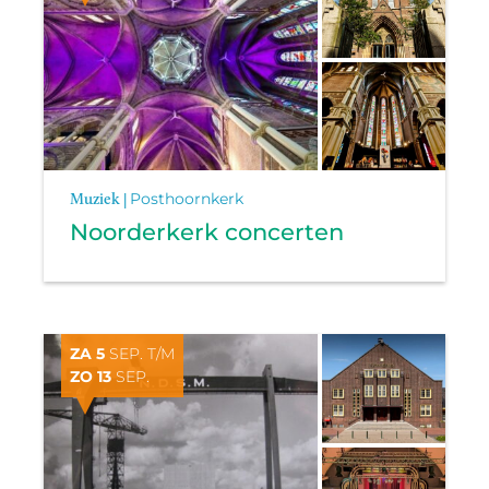
Muziek |
Posthoornkerk
Noorderkerk concerten
ZA 5
SEP. T/M
ZO 13
SEP.