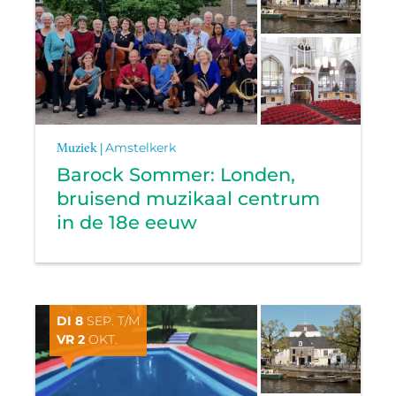
Muziek |
Amstelkerk
Barock Sommer: Londen,
bruisend muzikaal centrum
in de 18e eeuw
DI 8
SEP. T/M
VR 2
OKT.