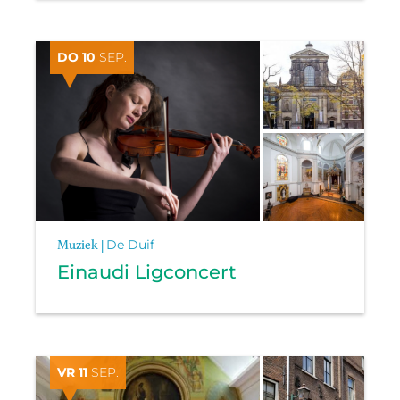
DO 10
SEP.
Muziek |
De Duif
Einaudi Ligconcert
VR 11
SEP.