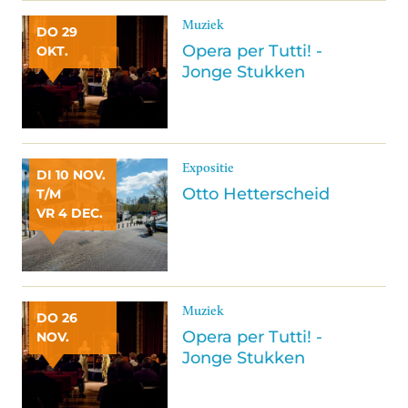
Muziek
DO 29
Opera per Tutti! -
OKT.
Jonge Stukken
Expositie
DI 10 NOV.
Otto Hetterscheid
T/M
VR 4 DEC.
Muziek
DO 26
Opera per Tutti! -
NOV.
Jonge Stukken