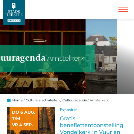
tuuragenda
Amstelkerk
Home
/
Culturele activiteiten
/
Cultuuragenda
/
Amstelkerk
Expositie
DO 6 AUG.
Gratis
T/M
benefiettentoonstelling
VR 4 SEP.
Vondelkerk In Vuur en