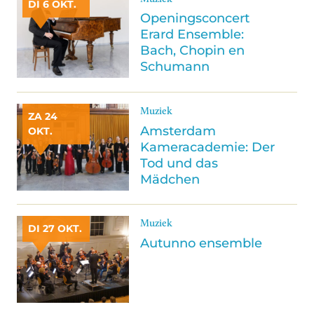
DI 6 OKT.
Openingsconcert
Erard Ensemble:
Bach, Chopin en
Schumann
Muziek
ZA 24
Amsterdam
OKT.
Kameracademie: Der
Tod und das
Mädchen
Muziek
DI 27 OKT.
Autunno ensemble