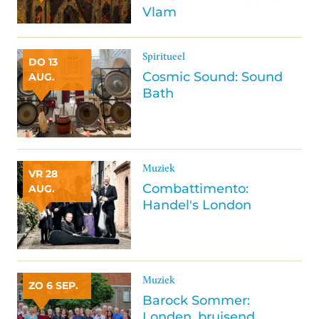
Vlam
Spiritueel
DO 13
Cosmic Sound: Sound
AUG.
Bath
Muziek
VR 28
Combattimento:
AUG.
Handel's London
Muziek
ZO 6 SEP.
Barock Sommer:
Londen, bruisend