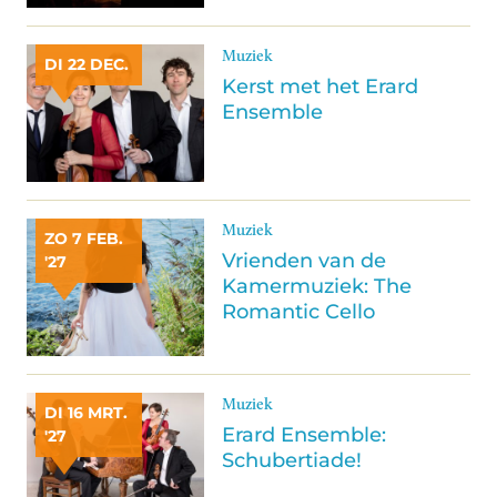
Muziek
DI 22 DEC.
Kerst met het Erard
Ensemble
Muziek
ZO 7 FEB.
Vrienden van de
'27
Kamermuziek: The
Romantic Cello
Muziek
DI 16 MRT.
Erard Ensemble:
'27
Schubertiade!