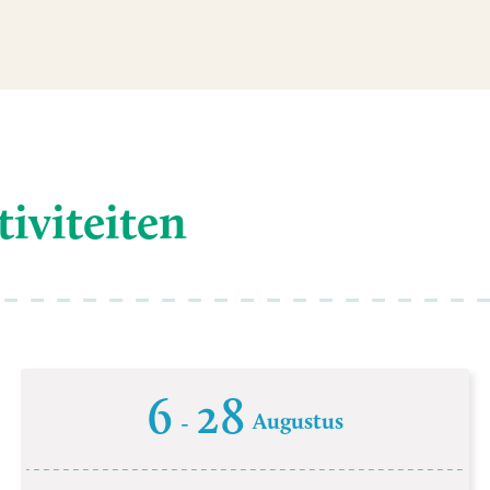
tiviteiten
6
28
Augustus
-