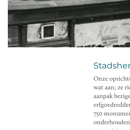
Stadsher
Onze oprichte
wat aan; ze r
aanpak bezige
erfgoedredder
750 monument
onderhouden 