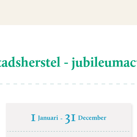
tadsherstel - jubileumac
1
31
Januari
December
-