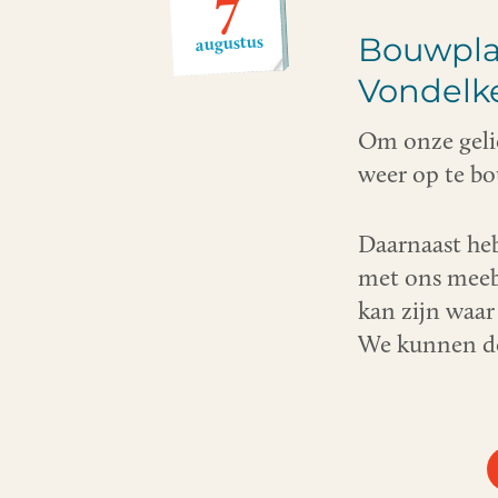
7
Bouwpla
augustus
Vondelk
Om onze geli
weer op te bo
Daarnaast heb
met ons meeb
kan zijn waa
We kunnen de