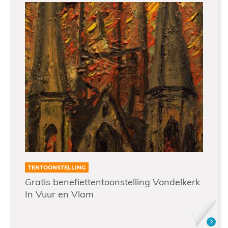
TENTOONSTELLING
Gratis benefiettentoonstelling Vondelkerk
In Vuur en Vlam