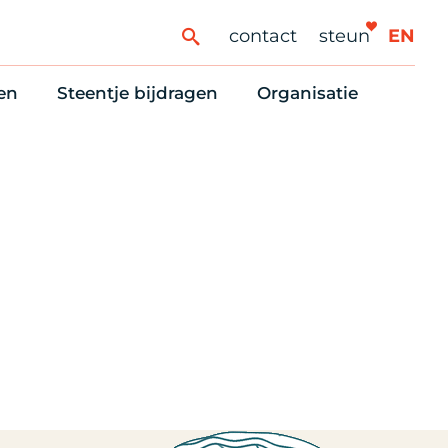
contact
steun
EN
en
Steentje bijdragen
Organisatie
ren
ingaanbod
Steun Vondelkerk!
Ons oprichtingsverh
es
htlijst voor woningzoekenden
Tien manieren om te helpen
Stadsherstel nu
dering
rijfsruimten
Onze Vrienden
Onze Vrijwilligers
erhoudsmeldingen en huurvragen
Vriendennieuws
Werken bij
Schenken, nalaten en ANBI
Nieuws en publicatie
6 redenen om mee te doen
Stadsherstel Winkelt