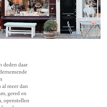
en deden daar
ondernemende
en
n al meer dan
am, gered en
, openstellen