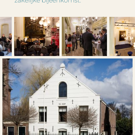
zakelijke bijeenkomst.
Deze site wordt beschermd door reCAPTCHA en
is Google’s
Google’s privacybeleid
en
servicevoorwaarden
van toepassing.