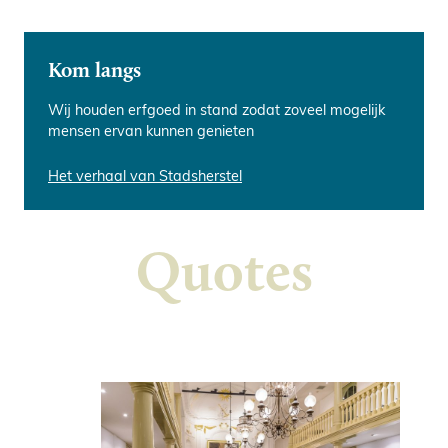
Kom langs
Wij houden erfgoed in stand zodat zoveel mogelijk
Erfgoed beleven
Onze monumenten
mensen ervan kunnen genieten
Deze locatie bezoeken tijdens een
Schuilkerk met verrassend interieur
cultureel evenement?
na brand herrezen
Het verhaal van Stadsherstel
Cultuuragenda
Meer over Schuilkerk De Hoop
Quotes