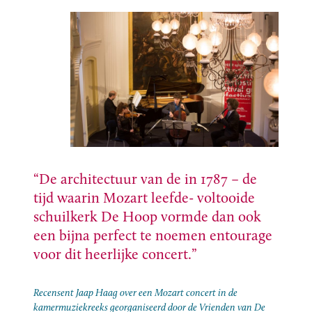
De architectuur van de in 1787 – de
tijd waarin Mozart leefde- voltooide
schuilkerk De Hoop vormde dan ook
een bijna perfect te noemen entourage
voor dit heerlijke concert.
Recensent Jaap Haag over een Mozart concert in de
kamermuziekreeks georganiseerd door de Vrienden van De