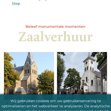
Hoop.
Beleef monumentale momenten
Zaalverhuur
Wij gebruiken cookies om uw gebruikerservaring te
250
200
120
120
80
50
optimaliseren en het webverkeer te analyseren. De analytische