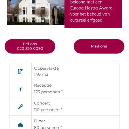
beloond met een
Europa Nostra Award
voor het behoud van
cultureel erfgoed.
Bel ons
Mail ons
020 520 0090
Oppervlakte
Aanvraagformulier
140
m2
zalenverhuur
Receptie
Gebruik dit formulier als u interesse
*
175
personen
hebt in de huur van één van onze
eventlocaties; vul het formulier zo
Concert
zorgvuldig mogelijk in, zodat wij een
passend antwoord kunnen geven.
*
110
personen
Diner
*
80
personen