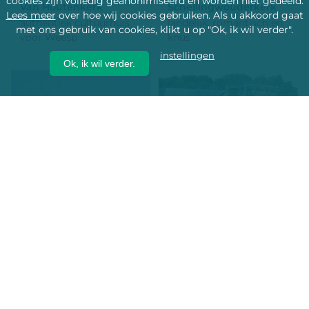
cookies zijn volledig geanonimiseerd en worden niet gedeeld.
Van Houtenkerk
Schellingwouderkerk
Lees meer
over hoe wij cookies gebruiken. Als u akkoord gaat
authentiek cultuurhuis
landelijk, romantisch en
met ons gebruik van cookies, klikt u op "Ok, ik wil verder".
voor Weesp
knus
instellingen
Ok, ik wil verder.
150
120
80
100
80
40
Kerk van Ransdorp
Seinwezen
midden in de natuur en
Industrieel, duurzaam,
Middeleeuws
Haarlem