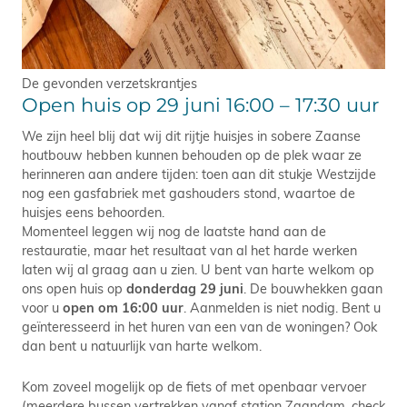
De gevonden verzetskrantjes
Open huis op 29 juni 16:00 – 17:30 uur
We zijn heel blij dat wij dit rijtje huisjes in sobere Zaanse
houtbouw hebben kunnen behouden op de plek waar ze
herinneren aan andere tijden: toen aan dit stukje Westzijde
nog een gasfabriek met gashouders stond, waartoe de
huisjes eens behoorden.
Momenteel leggen wij nog de laatste hand aan de
restauratie, maar het resultaat van al het harde werken
laten wij al graag aan u zien. U bent van harte welkom op
ons open huis op
donderdag 29 juni
. De bouwhekken gaan
voor u
open om 16:00 uur
. Aanmelden is niet nodig. Bent u
geïnteresseerd in het huren van een van de woningen? Ook
dan bent u natuurlijk van harte welkom.
Kom zoveel mogelijk op de fiets of met openbaar vervoer
(meerdere bussen vertrekken vanaf station Zaandam, check