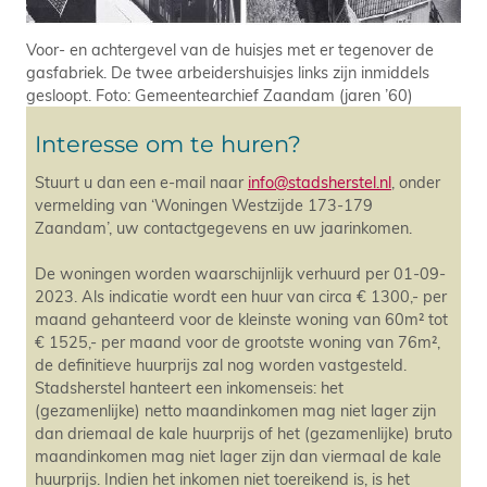
Voor- en achtergevel van de huisjes met er tegenover de
gasfabriek. De twee arbeidershuisjes links zijn inmiddels
gesloopt. Foto: Gemeentearchief Zaandam (jaren ’60)
Interesse om te huren?
Stuurt u dan een e-mail naar
info@stadsherstel.nl
, onder
vermelding van ‘Woningen Westzijde 173-179
Zaandam’, uw contactgegevens en uw jaarinkomen.
De woningen worden waarschijnlijk verhuurd per 01-09-
2023. Als indicatie wordt een huur van circa € 1300,- per
maand gehanteerd voor de kleinste woning van 60m² tot
€ 1525,- per maand voor de grootste woning van 76m²,
de definitieve huurprijs zal nog worden vastgesteld.
Stadsherstel hanteert een inkomenseis: het
(gezamenlijke) netto maandinkomen mag niet lager zijn
dan driemaal de kale huurprijs of het (gezamenlijke) bruto
maandinkomen mag niet lager zijn dan viermaal de kale
huurprijs. Indien het inkomen niet toereikend is, is het