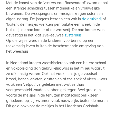
Met de komst van de
‘zusters van Roosendaal’
kwam er ook
een strenge scheiding tussen mannelijke en vrouwelijke
bewoners. De weesjongens en -meisjes kregen ieder een
eigen ingang. De jongens leerden een vak in
de drukkerij
of
‘buiten’
; de meisjes werkten per roulatie een week in de
bakkerij, de naaikamer of de wasserij. De naaikamer was
gevestigd in het laat 19e-eeuwse
zusterhuis
.
Op die wijze werden de kinderen voorbereid op een
toekomstig leven buiten de beschermende omgeving van
het weeshuis.
In Nederland kregen weeskinderen vaak een betere school-
en vakopleiding dan gebruikelijk was in het milieu waaruit
ze afkomstig waren. Ook het vaak eenzijdige voedsel –
brood, bonen, erwten, grutten en af toe spek of vlees – was
vaak een
‘vetpot’
vergeleken met wat ze thuis
voorgeschoteld zouden hebben gekregen. Wel groeiden
vooral de meisjes in de tehuizen maatschappelijk zeer
geïsoleerd op; zij kwamen vaak nauwelijks buiten de muren.
Dit gold ook voor de meisjes in het Haarlems Godshuis.