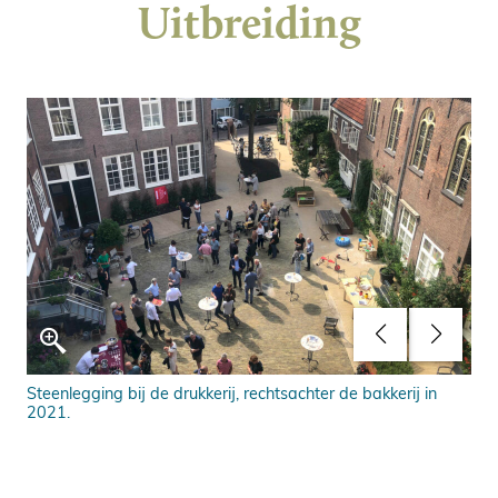
Uitbreiding
Steenlegging bij de drukkerij, rechtsachter de bakkerij in
De 
2021.
van
Ro