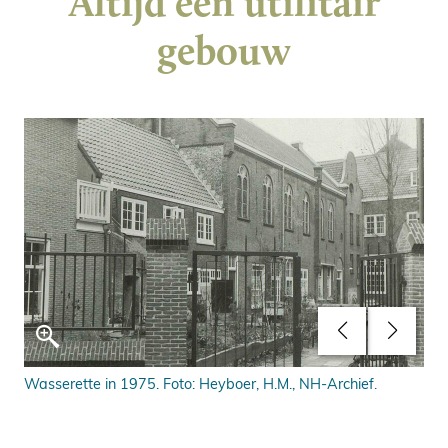
Altijd een utilitair
gebouw
Wasserette in 1975. Foto: Heyboer, H.M., NH-Archief.
Bes
rod
pak
Kuu