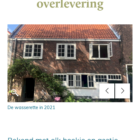
overlevering
uit
De wasserette in 2021
Zic
res