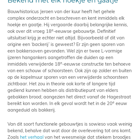
Bekend met elk hoekje en gaatje
Bouwhistoricus Jeroen van der kuur heeft het gehele
complex onderzocht en beschreven en kent inmiddels elk
hoekje en gaatje. Hij vergaarde daarbij belangrijke kennis,
e
ook over dit vroeg 18
-eeuwse gebouwtje. Definitief
uitsluitsel krijg je echter niet altijd. Bijvoorbeeld of dit van
origine een
‘backerij’
is geweest? Er zijn geen sporen van
een bakkersoven gevonden. Wel zijn er twee L-vormige
ijzeren hangankers aangetroffen die duiden op een
e
inmiddels verwijderde 18
-eeuwse constructie ten behoeve
van een schouw of schoorsteen. Ook zijn op zolder en buiten
op de kapelmuur sporen van een verwijderde schoorsteen
zichtbaar. Het zou in theorie ook korte of langere tijd
gediend kunnen hebben als distributiepunt van elders
gebakken brood; aangezien het direct vanaf de Hagestraat
e
bereikt kon worden. In elk geval wordt het in de 20
eeuw
aangeduid als bakkerij.
Van dit soort functionele gebouwtjes is sowieso vaak weinig
bekend, behalve dat wat door de overlevering tot ons komt.
Zoals
het verhaal
van het weesmeisje dat stiekem broodjes