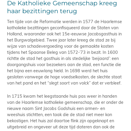
De Katholieke Gemeenschap kreeg
haar bezittingen terug
Ten tijde van de Reformatie werden in 1577 de Haarlemse
katholieke bezittingen geconfisqueerd door de Staten van
Holland, waaronder ook het 15e-eeuwse
Jacobsgasthuis
in
het Burgwalgebied. Twee jaar later kreeg de stad ze bij
wijze van schadevergoeding voor de gemaakte kosten
tijdens het Spaanse Beleg van 1572-’73 in bezit. In 1600
richtte de stad het gasthuis in als stedelijke
‘beijaard’
: een
doorgangshuis voor bezoekers aan de stad, een functie die
het bijna een eeuwlang hield. In 1698 werd het huis
gesloten vanwege de hoge voedselkosten, de slechte staat
van het pand en het
“slegt soort van volck”
dat er verbleef.
In 1715 kwam het leegstaande huis pas weer in handen
van de Haarlemse katholieke gemeenschap, die er onder de
nieuwe naam
Sint Jacobs Godshuis
een armen- en
weeshuis stichtten, een taak die de stad niet meer kon
bekostigen. Het huis zal daartoe flink zijn opgeknapt en
uitgebreid en ongeveer uit deze tijd dateren dan ook de