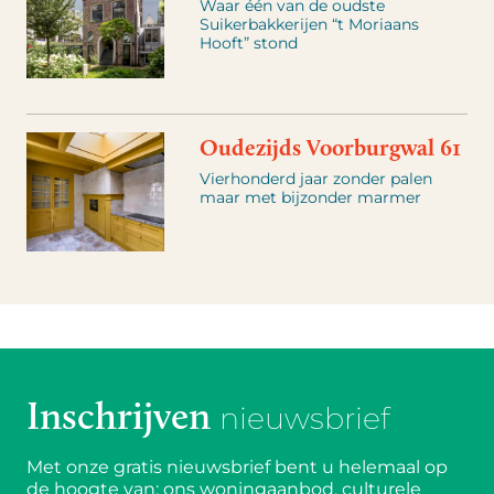
Waar één van de oudste
Suikerbakkerijen “t Moriaans
Hooft” stond
Oudezijds Voorburgwal 61
Vierhonderd jaar zonder palen
maar met bijzonder marmer
Inschrijven
nieuwsbrief
Met onze gratis nieuwsbrief bent u helemaal op
de hoogte van: ons woningaanbod, culturele