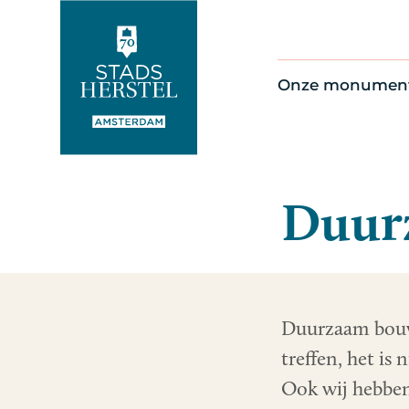
Onze monumen
Alle monument
Restauratienie
Op de kaart
Duur
Thema’s
Duurzaam bouw
treffen, het is
Ook wij hebben