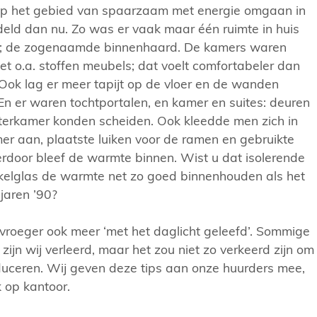
p het gebied van spaarzaam met energie omgaan in
eld dan nu. Zo was er vaak maar één ruimte in huis
; de zogenaamde binnenhaard. De kamers waren
et o.a. stoffen meubels; dat voelt comfortabeler dan
 Ook lag er meer tapijt op de vloer en de wanden
n er waren tochtportalen, en kamer en suites: deuren
hterkamer konden scheiden. Ook kleedde men zich in
r aan, plaatste luiken voor de ramen en gebruikte
erdoor bleef de warmte binnen. Wist u dat isolerende
nkelglas de warmte net zo goed binnenhouden als het
jaren ’90?
vroeger ook meer ‘met het daglicht geleefd’. Sommige
ijn wij verleerd, maar het zou niet zo verkeerd zijn om
duceren. Wij geven deze tips aan onze huurders mee,
 op kantoor.