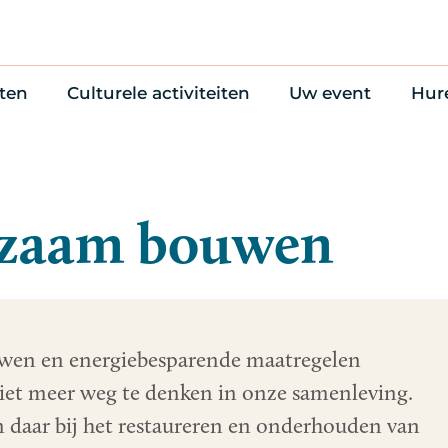
ten
Culturele activiteiten
Uw event
Hur
en
Cultuuragenda
Zelf iets organise
Won
uws
70 jaar activiteiten
Bijzondere Locati
Wac
Monumentenroutes
Congres en verga
Bed
zaam bouwen
Voor Vrienden
Diner en receptie
Ond
Online activiteiten
Cultuur
Trouwen
en en energiebesparende maatregelen
 niet meer weg te denken in onze samenleving.
 daar bij het restaureren en onderhouden van