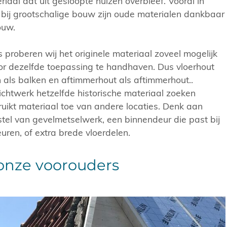
aal dat uit gesloopte huizen overbleef. Vooral in
f bij grootschalige bouw zijn oude materialen dankbaar
ouw.
s proberen wij het originele materiaal zoveel mogelijk
or dezelfde toepassing te handhaven. Dus vloerhout
n als balken en aftimmerhout als aftimmerhout..
chtwerk hetzelfde historische materiaal zoeken
uikt materiaal toe van andere locaties. Denk aan
stel van gevelmetselwerk, een binnendeur die past bij
ren, of extra brede vloerdelen.
onze voorouders