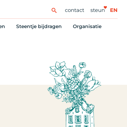
contact
steun
EN
en
Steentje bijdragen
Organisatie
ren
ingaanbod
Steun Vondelkerk!
Ons oprichtingsverh
es
htlijst voor woningzoekenden
Tien manieren om te helpen
Stadsherstel nu
dering
rijfsruimten
Onze Vrienden
Onze Vrijwilligers
erhoudsmeldingen en huurvragen
Vriendennieuws
Werken bij
Schenken, nalaten en ANBI
Nieuws en publicatie
6 redenen om mee te doen
Stadsherstel Winkelt