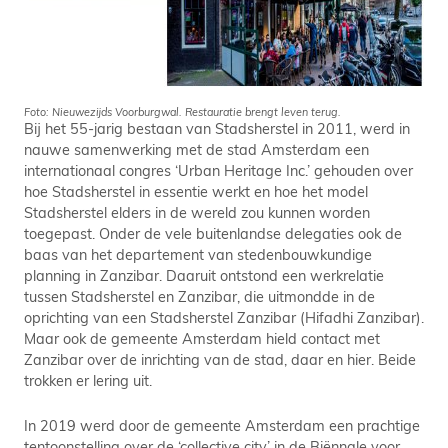
Foto: Nieuwezijds Voorburgwal. Restauratie brengt leven terug.
Bij het 55-jarig bestaan van Stadsherstel in 2011, werd in
nauwe samenwerking met de stad Amsterdam een
internationaal congres ‘Urban Heritage Inc.’ gehouden over
hoe Stadsherstel in essentie werkt en hoe het model
Stadsherstel elders in de wereld zou kunnen worden
toegepast. Onder de vele buitenlandse delegaties ook de
baas van het departement van stedenbouwkundige
planning in Zanzibar. Daaruit ontstond een werkrelatie
tussen Stadsherstel en Zanzibar, die uitmondde in de
oprichting van een Stadsherstel Zanzibar (Hifadhi Zanzibar).
Maar ook de gemeente Amsterdam hield contact met
Zanzibar over de inrichting van de stad, daar en hier. Beide
trokken er lering uit.
In 2019 werd door de gemeente Amsterdam een prachtige
tentoonstelling over de ‘collective city’ in de Biënnale voor