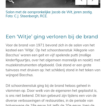
Salon met de oorspronkelijke Jacob de Wit, jaren zestig.
Sal
Foto: C.J. Steenbergh, RCE.
Een ‘Witje’ ging verloren bij de brand
Voor de brand van 1971 bevond zich in de salon van het
kasteel een ‘Witje’. Op het schoorsteenstuk
‘Allegorie van
Bacchus’
waren een geit en vijf spelende putti (mollige
kinderfiguurtjes, over het algemeen mannelijk en naakt) met
muziekinstrumenten afgebeeld. Ook stond er een grote
tuinvaas met druiven op: het schilderij stond in het teken van
wijngod Bacchus.
Dit schoorsteenstuk ging bij de brand helaas geheel in
vlammen op. Door welk van de eigenaren het geplaatst is,
is ons niet bekend. Dit kan gebeurd zijn tijdens een van de
diverse verbouwingen of restauraties, in de periode van
halverwege de 18e eeuw tot zelfs de 20e eeuw, toen de