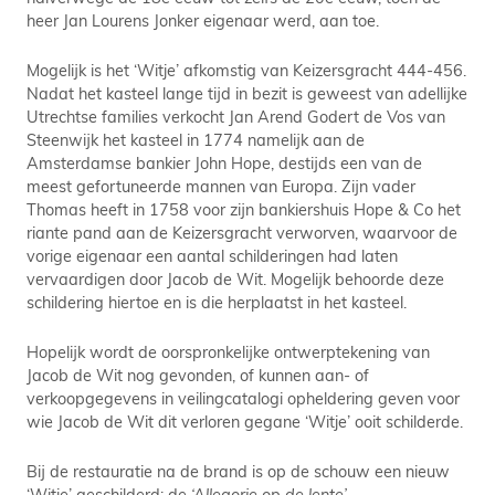
heer Jan Lourens Jonker eigenaar werd, aan toe.
Mogelijk is het ‘Witje’ afkomstig van Keizersgracht 444-456.
Nadat het kasteel lange tijd in bezit is geweest van adellijke
Utrechtse families verkocht Jan Arend Godert de Vos van
Steenwijk het kasteel in 1774 namelijk aan de
Amsterdamse bankier John Hope, destijds een van de
meest gefortuneerde mannen van Europa. Zijn vader
Thomas heeft in 1758 voor zijn bankiershuis Hope & Co het
riante pand aan de Keizersgracht verworven, waarvoor de
vorige eigenaar een aantal schilderingen had laten
vervaardigen door Jacob de Wit. Mogelijk behoorde deze
schildering hiertoe en is die herplaatst in het kasteel.
Hopelijk wordt de oorspronkelijke ontwerptekening van
Jacob de Wit nog gevonden, of kunnen aan- of
verkoopgegevens in veilingcatalogi opheldering geven voor
wie Jacob de Wit dit verloren gegane ‘Witje’ ooit schilderde.
Bij de restauratie na de brand is op de schouw een nieuw
‘Witje’ geschilderd: de
‘Allegorie op de lente’
.