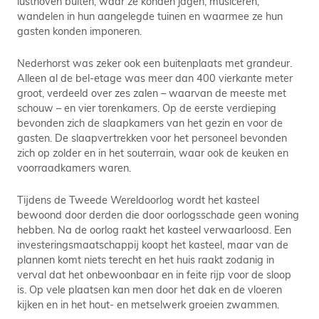
lusthoven buiten, waar ze konden jagen, musiceren,
wandelen in hun aangelegde tuinen en waarmee ze hun
gasten konden imponeren.
Nederhorst was zeker ook een buitenplaats met grandeur.
Alleen al de bel-etage was meer dan 400 vierkante meter
groot, verdeeld over zes zalen – waarvan de meeste met
schouw – en vier torenkamers. Op de eerste verdieping
bevonden zich de slaapkamers van het gezin en voor de
gasten. De slaapvertrekken voor het personeel bevonden
zich op zolder en in het souterrain, waar ook de keuken en
voorraadkamers waren.
Tijdens de Tweede Wereldoorlog wordt het kasteel
bewoond door derden die door oorlogsschade geen woning
hebben. Na de oorlog raakt het kasteel verwaarloosd. Een
investeringsmaatschappij koopt het kasteel, maar van de
plannen komt niets terecht en het huis raakt zodanig in
verval dat het onbewoonbaar en in feite rijp voor de sloop
is. Op vele plaatsen kan men door het dak en de vloeren
kijken en in het hout- en metselwerk groeien zwammen.