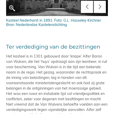
Kasteel Nederhorst in 1891. Foto: G.L. Hasseleij-Kirchner.
Kas
Bron: Nederlandse Kastelenstichting.
His
Ter verdediging van de bezittingen
Het kasteel is in 1301 gebouwd door ‘knape’ Alfer Baron
van Wulven, die het ‘huys’ opdraagt aan zijn leenheer, in ruil
voor bescherming. Van Wulven is in die tijd een bekende
naam in de regio. Het gezag, waaronder de rechtspraak en
de inning van belastingen, lag in handen van dit
vooraanstaande ministerialengeslacht en ook had zij grote
belangen in de ontginningen van het moerassige gebied.
Het was een ruwe en instabiele tijd vol vriendjespolitiek en
conflicten, zeker voor degenen met bezittingen en macht.
Niet vreemd dat de Van Wulvens behoefte voelden aan een
verdedigingswerk tegen vijandelijke aanvallen. Alfer zelf