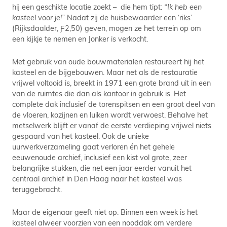
hij een geschikte locatie zoekt – die hem tipt:
“Ik heb een
kasteel voor je!”
Nadat zij de huisbewaarder een ‘riks’
(Rijksdaalder, Ƒ2,50) geven, mogen ze het terrein op om
een kijkje te nemen en Jonker is verkocht.
Met gebruik van oude bouwmaterialen restaureert hij het
kasteel en de bijgebouwen. Maar net als de restauratie
vrijwel voltooid is, breekt in 1971 een grote brand uit in een
van de ruimtes die dan als kantoor in gebruik is. Het
complete dak inclusief de torenspitsen en een groot deel van
de vloeren, kozijnen en luiken wordt verwoest. Behalve het
metselwerk blijft er vanaf de eerste verdieping vrijwel niets
gespaard van het kasteel. Ook de unieke
uurwerkverzameling gaat verloren én het gehele
eeuwenoude archief, inclusief een kist vol grote, zeer
belangrijke stukken, die net een jaar eerder vanuit het
centraal archief in Den Haag naar het kasteel was
teruggebracht.
Maar de eigenaar geeft niet op. Binnen een week is het
kasteel alweer voorzien van een nooddak om verdere