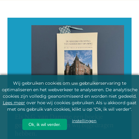
Wij gebruiken cookies om uw gebruikerservaring te
optimaliseren en het webverkeer te analyseren. De analytische
cookies zijn volledig geanonimiseerd en worden niet gedeeld.
Over het kasteel en het ontstaan van
Lees meer
over hoe wij cookies gebruiken. Als u akkoord gaat
Nederhorst den Berg is door prof. dr.
met ons gebruik van cookies, klikt u op "Ok, ik wil verder".
Els N.G. van Damme een boekje
instellingen
geschreven waaraan wij bijgedragen
Ok, ik wil verder.
hebben.