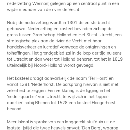
nederzetting Werinon; gelegen op een centraal punt in een
wijde meander van de rivier de Vecht.
Nabij de nederzetting wordt in 1301 de eerste burcht
gebouwd. Nederzetting en kasteel bevinden zich op de
grens tussen Graafschap Holland en Het Sticht Utrecht, een
strategische plek aan de rivier de Vecht met haar
handelsverkeer en lucratief vanwege de ontginningen en
tolheffingen. Het grondgebied zal in de loop der tijd nu eens
tot Utrecht en dan weer tot Holland behoren, tot het in 1819
uiteindelijk bij Noord-Holland wordt gevoegd.
Het kasteel draagt aanvankelijk de naam ‘Ter Horst’ en
vanaf 1381 ‘Nederhorst’. De oorsprong hiervan is niet met
zekerheid te zeggen. Een verklaring is de ligging in het
‘neder-quartier’ van Utrecht, terwijl zich in het ‘opper-
quartier’ nabij Rhenen tot 1528 een kasteel Hoogerhorst
bevond.
Meer lokaal is sprake van een langgerekt stuifduin uit de
laatste IJstijd die twee heuvels omvat: ‘Den Berg’, waarop