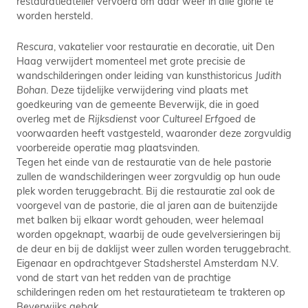
restauratieatelier vervoerd om daar weer in alle glorie te
worden hersteld.
Rescura
, vakatelier voor restauratie en decoratie, uit Den
Haag verwijdert momenteel met grote precisie de
wandschilderingen onder leiding van kunsthistoricus
Judith
Bohan
. Deze tijdelijke verwijdering vind plaats met
goedkeuring van de gemeente Beverwijk, die in goed
overleg met de
Rijksdienst voor Cultureel Erfgoed
de
voorwaarden heeft vastgesteld, waaronder deze zorgvuldig
voorbereide operatie mag plaatsvinden.
Tegen het einde van de restauratie van de hele pastorie
zullen de wandschilderingen weer zorgvuldig op hun oude
plek worden teruggebracht. Bij die restauratie zal ook de
voorgevel van de pastorie, die al jaren aan de buitenzijde
met balken bij elkaar wordt gehouden, weer helemaal
worden opgeknapt, waarbij de oude gevelversieringen bij
de deur en bij de daklijst weer zullen worden teruggebracht.
Eigenaar en opdrachtgever Stadsherstel Amsterdam N.V.
vond de start van het redden van de prachtige
schilderingen reden om het restauratieteam te trakteren op
Beverwijks gebak.