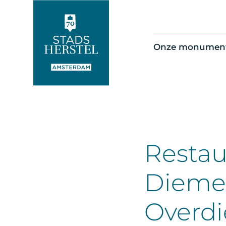
Onze monumen
Alle monument
Restauratienie
Op de kaart
Thema’s
Restau
Dieme
Overd