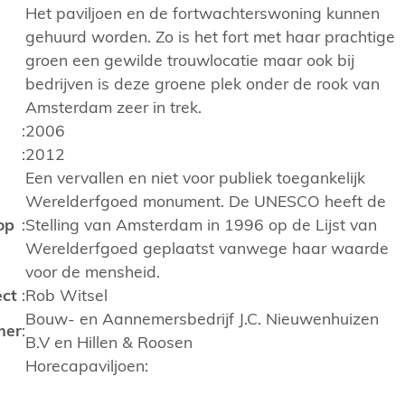
Het paviljoen en de fortwachterswoning kunnen
gehuurd worden. Zo is het fort met haar prachtige
groen een gewilde trouwlocatie maar ook bij
bedrijven is deze groene plek onder de rook van
Amsterdam zeer in trek.
:
2006
:
2012
Een vervallen en niet voor publiek toegankelijk
Werelderfgoed monument. De UNESCO heeft de
op
:
Stelling van Amsterdam in 1996 op de Lijst van
Werelderfgoed geplaatst vanwege haar waarde
voor de mensheid.
ect
:
Rob Witsel
Bouw- en Aannemersbedrijf J.C. Nieuwenhuizen
mer
:
B.V en Hillen & Roosen
Horecapaviljoen: