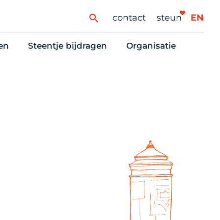
contact
steun
EN
en
Steentje bijdragen
Organisatie
ren
ingaanbod
Steun Vondelkerk!
Ons oprichtingsverh
es
htlijst voor woningzoekenden
Tien manieren om te helpen
Stadsherstel nu
dering
rijfsruimten
Onze Vrienden
Onze Vrijwilligers
erhoudsmeldingen en huurvragen
Vriendennieuws
Werken bij
Schenken, nalaten en ANBI
Nieuws en publicatie
6 redenen om mee te doen
Stadsherstel Winkelt