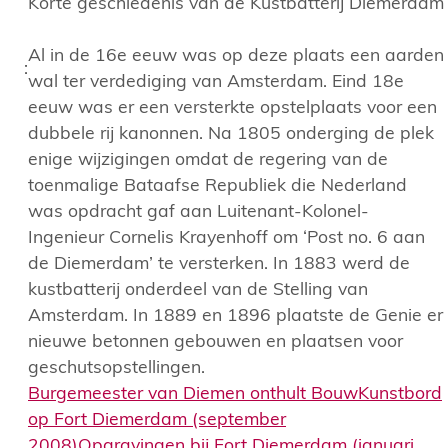
Korte geschiedenis van de Kustbatterij Diemerdam
Al in de 16e eeuw was op deze plaats een aarden
:
wal ter verdediging van Amsterdam. Eind 18e
eeuw was er een versterkte opstelplaats voor een
dubbele rij kanonnen. Na 1805 onderging de plek
enige wijzigingen omdat de regering van de
toenmalige Bataafse Republiek die Nederland
was opdracht gaf aan Luitenant-Kolonel-
Ingenieur Cornelis Krayenhoff om ‘Post no. 6 aan
de Diemerdam’ te versterken. In 1883 werd de
kustbatterij onderdeel van de Stelling van
Amsterdam. In 1889 en 1896 plaatste de Genie er
nieuwe betonnen gebouwen en plaatsen voor
geschutsopstellingen.
Burgemeester van Diemen onthult BouwKunstbord
op Fort Diemerdam (september
2008)
Opgravingen bij Fort Diemerdam (januari