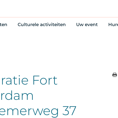
ten
Culturele activiteiten
Uw event
Hur
en
Cultuuragenda
Zelf iets organise
Won
uws
70 jaar activiteiten
Bijzondere Locati
Wac
Monumentenroutes
Congres en verga
Bed
Voor Vrienden
Diner en receptie
Ond
Online activiteiten
Cultuur
ratie Fort
Trouwen
rdam
iemerweg 37