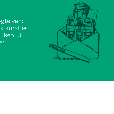
gte van:
stauraties
euken. U
r.