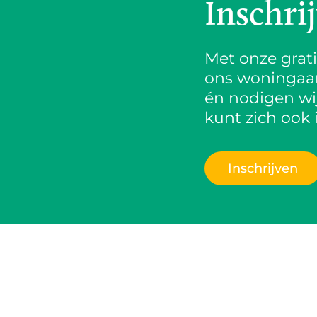
Inschri
Met onze grat
ons woningaanb
én nodigen wij
kunt zich ook 
Inschrijven