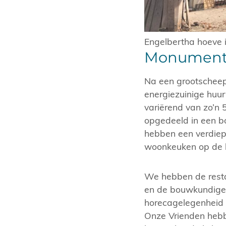
Engelbertha hoeve i
Monumenta
Na een grootscheep
energiezuinige huu
variërend van zo’n 
opgedeeld in een 
hebben een verdiepi
woonkeuken op de 
We hebben de resta
en de bouwkundige 
horecagelegenheid
Onze Vrienden hebb