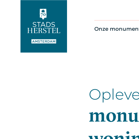
Onze monumen
Alle monument
Restauratienie
Op de kaart
Thema’s
Opleve
monu
woni