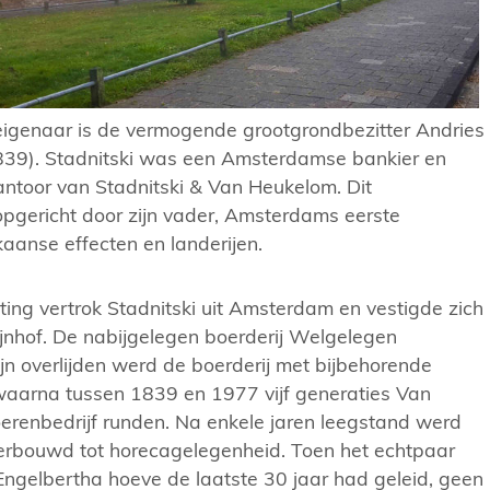
igenaar is de vermogende grootgrondbezitter Andries
839). Stadnitski was een Amsterdamse bankier en
ntoor van Stadnitski & Van Heukelom. Dit
pgericht door zijn vader, Amsterdams eerste
aanse effecten en landerijen.
ing vertrok Stadnitski uit Amsterdam en vestigde zich
jnhof. De nabijgelegen boerderij Welgelegen
ijn overlijden werd de boerderij met bijbehorende
 waarna tussen 1839 en 1977 vijf generaties Van
erenbedrijf runden. Na enkele jaren leegstand werd
erbouwd tot horecagelegenheid. Toen het echtpaar
Engelbertha hoeve de laatste 30 jaar had geleid, geen