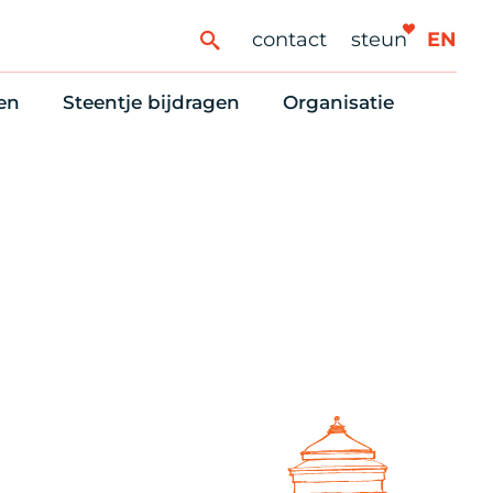
contact
steun
EN
en
Steentje bijdragen
Organisatie
ren
ingaanbod
Steun Vondelkerk!
Ons oprichtingsverh
es
htlijst voor woningzoekenden
Tien manieren om te helpen
Stadsherstel nu
dering
rijfsruimten
Onze Vrienden
Onze Vrijwilligers
erhoudsmeldingen en huurvragen
Vriendennieuws
Werken bij
Schenken, nalaten en ANBI
Nieuws en publicatie
6 redenen om mee te doen
Stadsherstel Winkelt