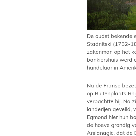
De oudst bekende e
Stadnitski (1782-1
zakenman op het ka
bankiershuis werd o
handelaar in Amerik
Na de Franse bezett
op Buitenplaats Rhi
verpachtte hij. Na z
landerijen geveild,
Egmond hier hun bo
de hoeve grondig v
Arslanagic, dat de 