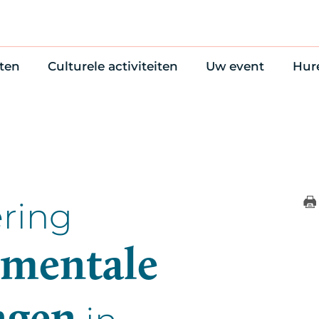
ten
Culturele activiteiten
Uw event
Hur
en
Cultuuragenda
Zelf iets organise
Won
uws
70 jaar activiteiten
Bijzondere Locati
Wac
Monumentenroutes
Congres en verga
Bed
Voor Vrienden
Diner en receptie
Ond
Online activiteiten
Cultuur
ring
Trouwen
mentale
ngen