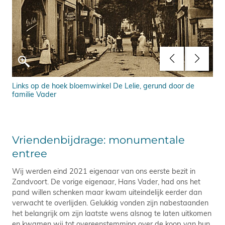
Links op de hoek bloemwinkel De Lelie, gerund door de
Pen
familie Vader
doo
Vriendenbijdrage: monumentale
entree
Wij werden eind 2021 eigenaar van ons eerste bezit in
Zandvoort. De vorige eigenaar, Hans Vader, had ons het
pand willen schenken maar kwam uiteindelijk eerder dan
verwacht te overlijden. Gelukkig vonden zijn nabestaanden
het belangrijk om zijn laatste wens alsnog te laten uitkomen
en kwamen wij tot overeenstemming over de koop van hun