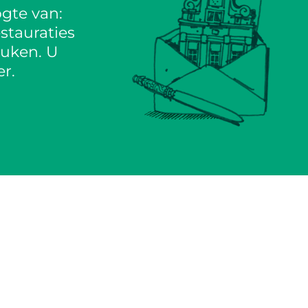
gte van:
stauraties
euken. U
r.