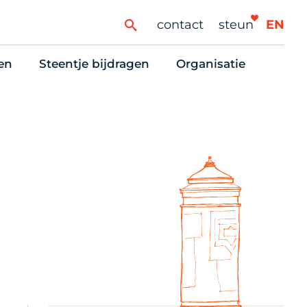
contact
steun
EN
en
Steentje bijdragen
Organisatie
ren
ingaanbod
Steun Vondelkerk!
Ons oprichtingsverh
es
htlijst voor woningzoekenden
Tien manieren om te helpen
Stadsherstel nu
dering
rijfsruimten
Onze Vrienden
Onze Vrijwilligers
erhoudsmeldingen en huurvragen
Vriendennieuws
Werken bij
Schenken, nalaten en ANBI
Nieuws en publicatie
6 redenen om mee te doen
Stadsherstel Winkelt