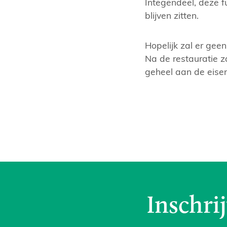
Integendeel, deze 
blijven zitten.
Hopelijk zal er ge
Na de restauratie z
geheel aan de eise
Inschri