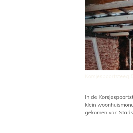
Korsjespoortsteeg 
In de Korsjespoorts
klein woonhuismonu
gekomen van Stadsh