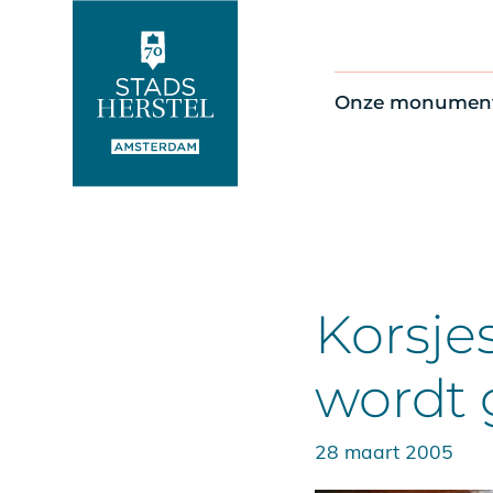
Onze monumen
Alle monument
Restauratienie
Op de kaart
Thema’s
Korsje
wordt 
28 maart 2005