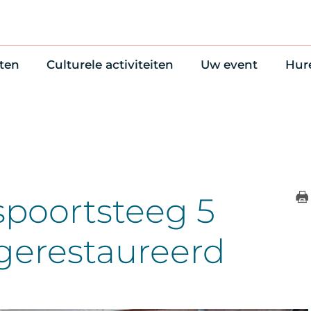
ten
Culturele activiteiten
Uw event
Hur
en
Cultuuragenda
Zelf iets organise
Won
uws
70 jaar activiteiten
Bijzondere Locati
Wac
Monumentenroutes
Congres en verga
Bed
Voor Vrienden
Diner en receptie
Ond
Online activiteiten
Cultuur
spoortsteeg 5
Trouwen
gerestaureerd