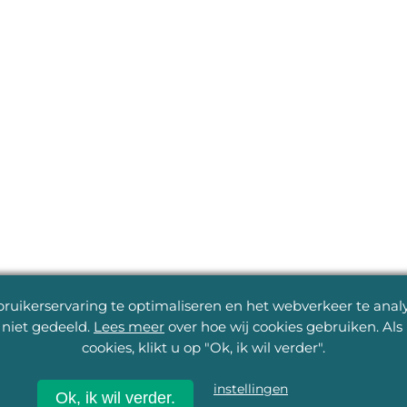
uikerservaring te optimaliseren en het webverkeer te analys
niet gedeeld.
Lees meer
over hoe wij cookies gebruiken. Al
cookies, klikt u op "Ok, ik wil verder".
instellingen
Ok, ik wil verder.