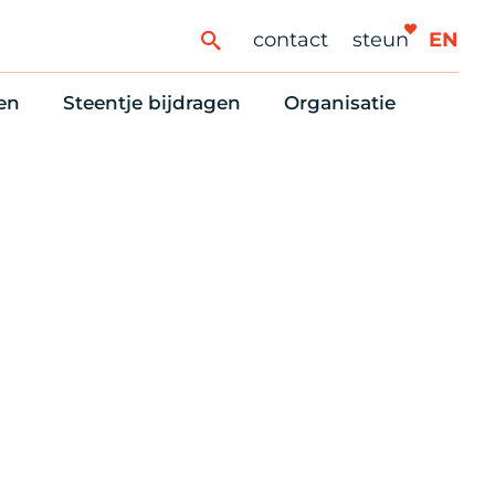
contact
steun
EN
en
Steentje bijdragen
Organisatie
ren
ingaanbod
Steun Vondelkerk!
Ons oprichtingsverh
es
htlijst voor woningzoekenden
Tien manieren om te helpen
Stadsherstel nu
dering
rijfsruimten
Onze Vrienden
Onze Vrijwilligers
erhoudsmeldingen en huurvragen
Vriendennieuws
Werken bij
Schenken, nalaten en ANBI
Nieuws en publicatie
6 redenen om mee te doen
Stadsherstel Winkelt