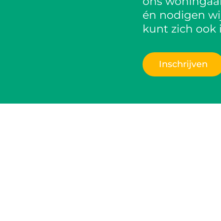
ons woningaanb
én nodigen wij
kunt zich ook 
Inschrijven