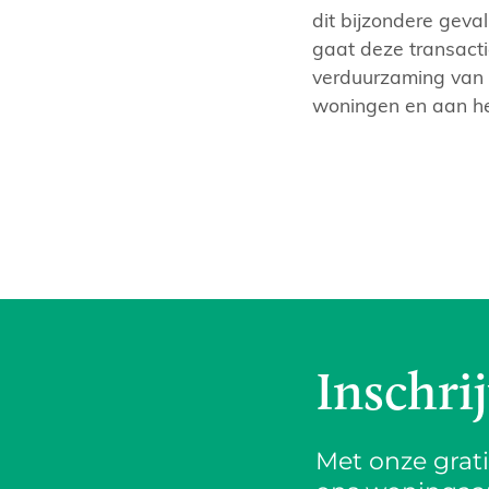
dit bijzondere gev
gaat deze transact
verduurzaming van
woningen en aan he
Inschri
Met onze grat