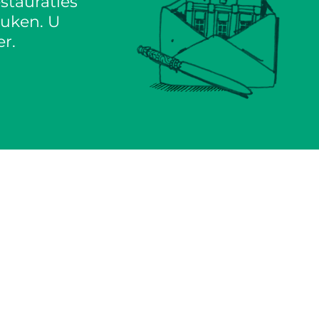
stauraties
euken. U
r.