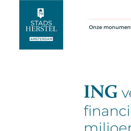
Onze monumen
Alle monument
Restauratienie
Op de kaart
Thema’s
ING
v
financ
miljoe