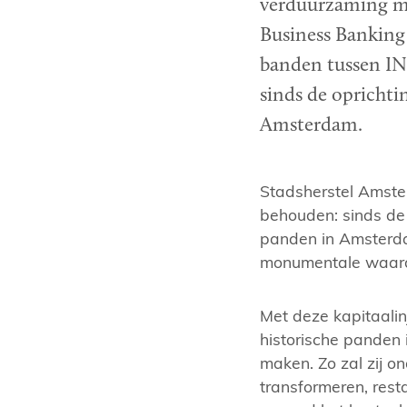
verduurzaming moe
Business Banking
banden tussen ING
sinds de oprichti
Amsterdam.
Stadsherstel Amste
behouden: sinds de 
panden in Amsterd
monumentale waarde
Met deze kapitaalinj
historische panden
maken. Zo zal zij o
transformeren, rest