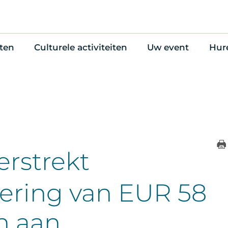
ten
Culturele activiteiten
Uw event
Hur
en
Cultuuragenda
Zelf iets organise
Won
uws
70 jaar activiteiten
Bijzondere Locati
Wac
Monumentenroutes
Congres en verga
Bed
Voor Vrienden
Diner en receptie
Ond
Online activiteiten
Cultuur
Trouwen
erstrekt
iering van EUR 58
n aan