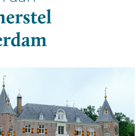
herstel
erdam