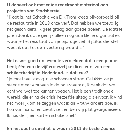
U doneert ook met enige regelmaat materiaal aan
projecten van Stadsherstel.
“Klopt ja, het Schooltje van Dik Trom kreeg bijvoorbeeld bij
de restauratie in 2013 onze verf. Dat hebben we toevallig
net geschilderd. Ik geef graag aan goede doelen. De laatste
jaren doe ik dat eigenlijk alleen nog aan kleine organisaties,
waar je het resultaat van je bijdrage ziet. Bij Stadsherstel
weet ik dat het de investering waard is.”
Het is wel goed om even te vermelden dat u een pionier
bent; één van de vijf vrouwelijke directeurs van een
schilderbedrijf in Nederland. Is dat leuk?
“Je moet wel stevig in je schoenen staan. Gelukkig zie je
steeds meer vrouwen in de bouwwereld, ik denk dat we
echt wel wat toe kunnen voegen. Het is een traditionele
wereld, die er na de crisis hetzelfde uitzag als ervoor. Ik vind
het moeilijk om te zeggen wat ik als vrouw anders doe. Ik
hou van humor en creativiteit en ben vrij plat georganiseerd.
Ik hou de lijnen kort en schakel snel.”
En het gaat u goed af, u was in 2011 de beste Zaanse