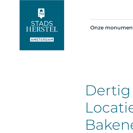
Onze monumen
Alle monument
Restauratienie
Op de kaart
Thema’s
Dertig
Locati
Bakene