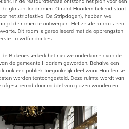
okerk. In de restauratiefase ontstond het plan voor een
 de glas-in-loodramen. Omdat Haarlem bekend staat
door het stripfestival De Stripdagen), hebben we
raagd de ramen te ontwerpen. Het zesde raam is een
Swarte. Dit raam is gerealiseerd met de opbrengsten
erste crowdfundacties.
is de Bakenesserkerk het nieuwe onderkomen van de
 van de gemeente Haarlem geworden. Behalve een
erk ook een publiek toegankelijk deel waar Haarlemse
dsten worden tentoongesteld. Deze ruimte wordt van
e afgeschermd door middel van glazen wanden en