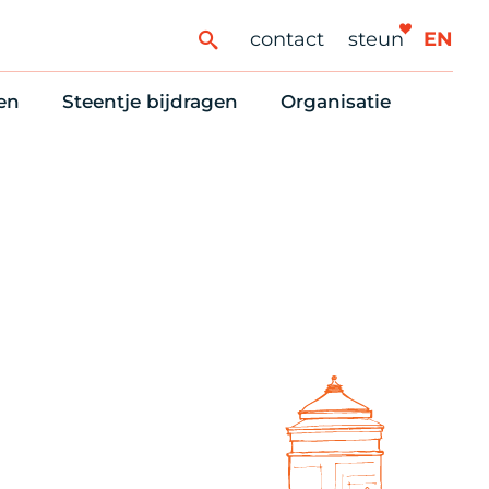
contact
steun
EN
en
Steentje bijdragen
Organisatie
ren
ingaanbod
Steun Vondelkerk!
Ons oprichtingsverh
es
htlijst voor woningzoekenden
Tien manieren om te helpen
Stadsherstel nu
dering
rijfsruimten
Onze Vrienden
Onze Vrijwilligers
erhoudsmeldingen en huurvragen
Vriendennieuws
Werken bij
Schenken, nalaten en ANBI
Nieuws en publicatie
6 redenen om mee te doen
Stadsherstel Winkelt