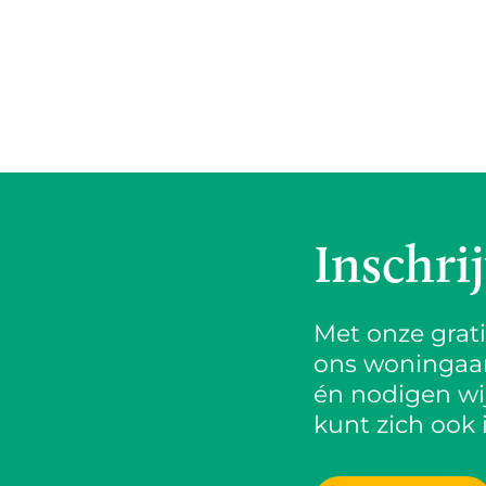
Inschri
Met onze grat
ons woningaanb
én nodigen wij
kunt zich ook 