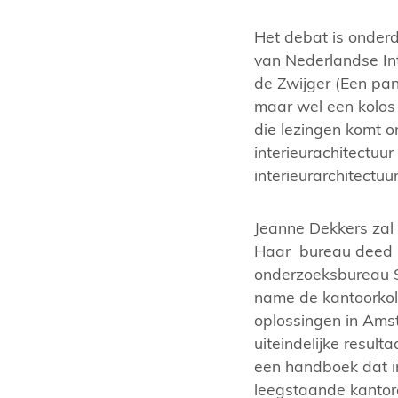
Het debat is onderd
van Nederlandse Int
de Zwijger (Een pa
maar wel een kolos
die lezingen komt on
interieurachitectuu
interieurarchitectu
Jeanne Dekkers zal 
Haar bureau deed 
onderzoeksbureau 
name de kantoorkol
oplossingen in Ams
uiteindelijke result
een handboek dat i
leegstaande kantor