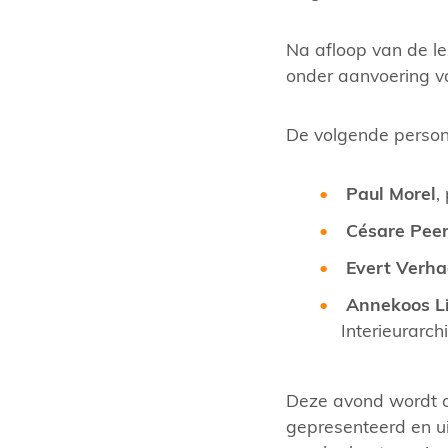
Na afloop van de le
onder aanvoering v
De volgende person
Paul Morel
,
Césare Pee
Evert Verh
Annekoos Li
Interieurarch
Deze avond wordt oo
gepresenteerd en ui