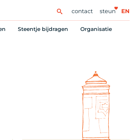
contact
steun
EN
en
Steentje bijdragen
Organisatie
ren
ingaanbod
Steun Vondelkerk!
Ons oprichtingsverh
es
htlijst voor woningzoekenden
Tien manieren om te helpen
Stadsherstel nu
dering
rijfsruimten
Onze Vrienden
Onze Vrijwilligers
erhoudsmeldingen en huurvragen
Vriendennieuws
Werken bij
Schenken, nalaten en ANBI
Nieuws en publicatie
6 redenen om mee te doen
Stadsherstel Winkelt