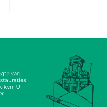
gte van:
stauraties
euken. U
r.