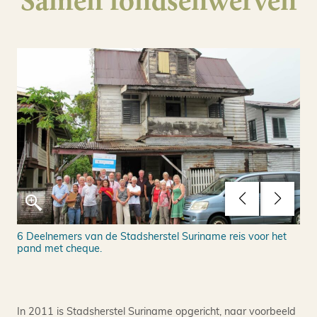
Samen fondsenwerven
onds
6 Deelnemers van de Stadsherstel Suriname reis voor het
Ams
pand met cheque.
Pri
In 2011 is Stadsherstel Suriname opgericht, naar voorbeeld