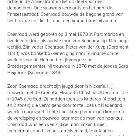
achterin de Anniestraat en liet dit deel voor deel
demonteren. Drie sjouwers verplaatsten het naar de
Prinsessestraat. Coenraad bouwde de begane grond van
het huis, de rest liet hij door een timmerbaas uitvoeren.
Coenraad werd geboren op 3 mei 1878 in Paramaribo en
overleed aldaar als oudste man van Suriname op 105 jarige
leeftijd. Zijn vader Coenraad Pieter van der Kuyp (Dordrecht
1843) was banketbakker en ging naar Suriname om te
werken voor de Hernhutters (Evangelische
Broedergemeente), hij trouwde in 1876 met de Joodse Sara
Heijmans (Suriname 1849).
Zoon Coenraad bracht zijn jeugd door in Nickerie. Hij
trouwde met de Creoolse Elisabeth Christine Oldenstam, die
in 1945 overleed. Zij hadden toen zes kinderen (4 dochters
en 2 zonen) die vervolgens door tante Loes uit Nederland
werden opgevoed. Tante Loes kreeg haar eigen kamer op
de verdieping en trouwde later met de man van haar zus.
Coenraad was een veelzijdige man: imker, tuinier,
timmerman, goud-, koper- en zilversmid, taxateur en