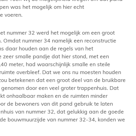
open was het mogelijk om hier echt
te voeren.
et nummer 32 werd het mogelijk om een groot
n. Omdat nummer 34 namelijk een reconstructie
ons daar houden aan de regels van het
 zeer smalle pandje dat hier stond, met een
40 meter, had waarschijnlijk smalle en steile
fruimte overbleef. Dat we ons nu moesten houden
ijde. Foto: Thomas Slijper
De bel-etage is 
zou betekenen dat een groot deel van de bruikbare
 genomen door een veel groter trappenhuis. Dat
rekt onhaalbaar maken en de ruimten minder
oor de bewoners van dit pand gebruik te laten
nhuis van nummer 32, dat gelukkig aan de goede
an de bouwmuurzijde van nummer 32-34, konden we