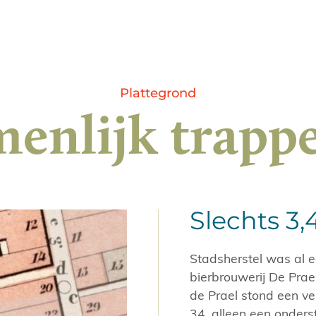
Plattegrond
enlijk trapp
Slechts 3
Stadsherstel was al e
bierbrouwerij De Prae
de Prael stond een v
34, alleen een onders