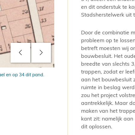
en dit onderstuk te k
Stadsherstelwerk uit 
Door de combinatie m
probleem op te losse
betreft moesten wij 
bouwbesluit. Het oude
breedte van slechts 3,
trappen, zodat er lee
el en op 34 dit pand.
Breedte van het pandje aan de achterz
aan het bouwbesluit 
ruimte in beslag werd
zou het project volst
aantrekkelijk. Maar d
maken van het trappe
kant zit: namelijk a
dit oplossen.