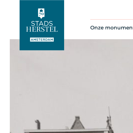
Onze monumen
Alle monument
Restauratienie
Op de kaart
Thema’s