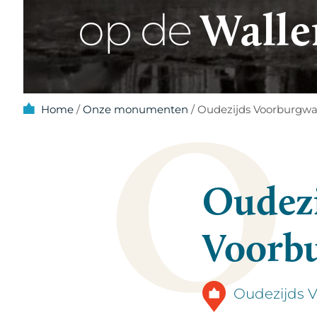
Walle
op de
O
Home
/
Onze monumenten
/
Oudezijds Voorburgwa
Oudezi
Voorbu
Oudezijds 