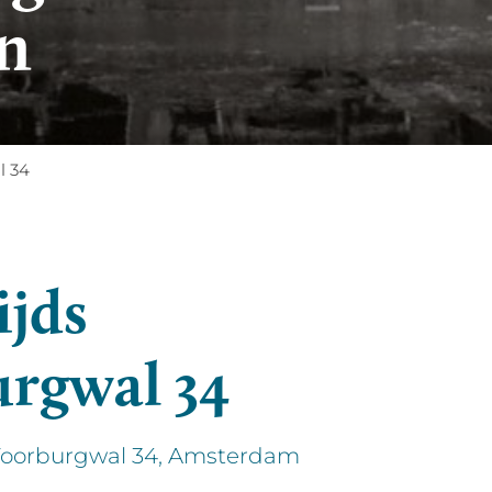
n
l 34
jds
rgwal 34
Voorburgwal 34, Amsterdam