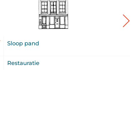
/
Sloop pand
5
7
Restauratie