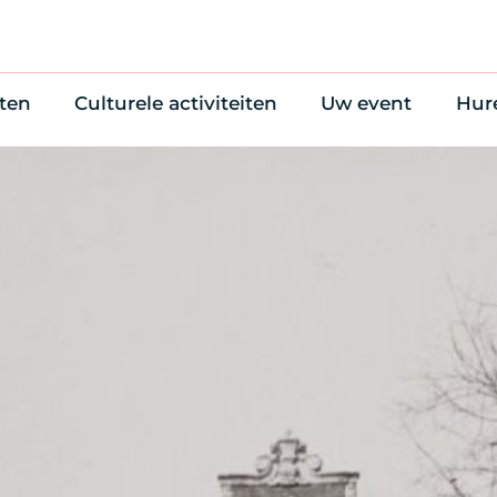
ten
Culturele activiteiten
Uw event
Hur
en
Cultuuragenda
Zelf iets organise
Won
uws
70 jaar activiteiten
Bijzondere Locati
Wac
Monumentenroutes
Congres en verga
Bed
Voor Vrienden
Diner en receptie
Ond
Online activiteiten
Cultuur
Trouwen