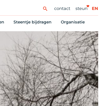
contact
steun
EN
en
Steentje bijdragen
Organisatie
ren
ingaanbod
Steun Vondelkerk!
Ons oprichtingsverh
es
htlijst voor woningzoekenden
Tien manieren om te helpen
Stadsherstel nu
dering
rijfsruimten
Onze Vrienden
Onze Vrijwilligers
erhoudsmeldingen en huurvragen
Vriendennieuws
Werken bij
Schenken, nalaten en ANBI
Nieuws en publicatie
6 redenen om mee te doen
Stadsherstel Winkelt