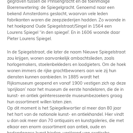
gegraven tussen de Prinsengracht en de toenmalige
Boerenwetering: de Spiegelgracht. Genoemd naar een
bekend Amsterdams geslacht, waarvan vele leden
fabrikanten waren die zeepziederijen hadden. Zo woonde in
het hoekpand Oude Spiegelstraat/Singel in 1564 een
Lourens Spiegel “in den spiegel’. En in 1606 woonde daar
Pieter Lourens Spiegel.
In de Spiegelstraat, die later de naam Nieuwe Spiegelstraat
zou krijgen, wonen aanvankelijk ambachtslieden, zoals
horlogemakers, stoelenbekleders en loodgieters. Om de hoek
wonen immers de rijke grachtbewoners aan wie zij hun
diensten kunnen aanbieden. In 1885 wordt het
Rijksmuseum geopend en vanaf 1900 vestigen zich op deze
‘oprijlaan’ naar het museum de eerste handelaren, die de in
kunst- en antiek geïnteresseerde museumbezoekers graag
hun assortiment willen laten zien.
Op dit moment is het Spiegelkwartier al meer dan 80 jaar
het hart van de nationale kunst- en antiekhandel. Hier vindt
u dan ook meer dan 70 antiquairs en kunstgaleries, die met
elkaar een enorm assortiment aan antiek, oude en
hedendaagse kunst bieden, variërend van exotische