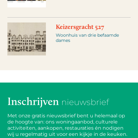
Keizersgracht 527
Woonhuis van drie befaamde
dames
Inschrijven
nieuwsbrief
Met onze gratis nieuwsbrief bent u helemaal op
de hoogte van: ons woningaanbod, culturele
activiteiten, aankopen, restauraties én nodigen
wij u regelmatig uit voor een kijkje in de keuken.