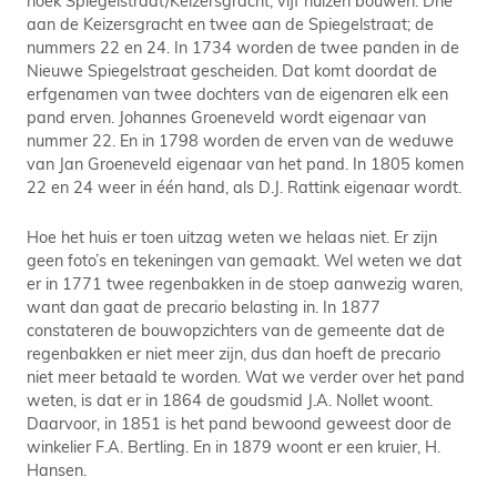
hoek Spiegelstraat/Keizersgracht, vijf huizen bouwen. Drie
aan de Keizersgracht en twee aan de Spiegelstraat; de
nummers 22 en 24. In 1734 worden de twee panden in de
Nieuwe Spiegelstraat gescheiden. Dat komt doordat de
erfgenamen van twee dochters van de eigenaren elk een
pand erven. Johannes Groeneveld wordt eigenaar van
nummer 22. En in 1798 worden de erven van de weduwe
van Jan Groeneveld eigenaar van het pand. In 1805 komen
22 en 24 weer in één hand, als D.J. Rattink eigenaar wordt.
Hoe het huis er toen uitzag weten we helaas niet. Er zijn
geen foto’s en tekeningen van gemaakt. Wel weten we dat
er in 1771 twee regenbakken in de stoep aanwezig waren,
want dan gaat de precario belasting in. In 1877
constateren de bouwopzichters van de gemeente dat de
regenbakken er niet meer zijn, dus dan hoeft de precario
niet meer betaald te worden. Wat we verder over het pand
weten, is dat er in 1864 de goudsmid J.A. Nollet woont.
Daarvoor, in 1851 is het pand bewoond geweest door de
winkelier F.A. Bertling. En in 1879 woont er een kruier, H.
Hansen.