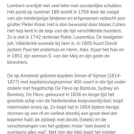
Lambert overlijdt niet veel later met aanzienlijke schulden.
Het pand op nummer 189 wordt in 1709 door de voogd
van zijn minderjarige kinderen en erfgenamen verkocht aan
grutter Pieter Kraal. Het is dan bewoond door Mozes Cohen.
Het huis kent in de loop van de tijd verschillende huurders.
Zo is dat in 1742 rentenier Robb. Laurentius. De loodgieter
Joh. Viklenbrink woonde bij hem in. In 1805 huurt David
Jochem Pool het onderhuis en Herm. Alex. Kijser het huis en
in 1851 zijn zeeman S. van der Meij en zijn gezin de
bewoners.
De op Ameland geboren kapitein Simon of Sijmen (1814-
1877) met kapiteinsvlagnummer 400 vaart in die tijd onder
andere met fregatschip De Flevo op Batavia, Sydney en
Bombay. De Flevo, gebouwd in 1836 en lange tijd het
grootste schip van de Nederlandse koopvaardijvloot, loopt
meermalen averij op. Zo loopt het in 1854 tijdens hevige
stormen op een rif en verliest daarbij een groot deel der
koperen huid, de zijsloep met davits (takels) en de
verschansingen van het galjoen; maar
“aan boord is
overigens alles wel”
. Met Van der Meij loopt het minder