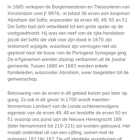
In 1685 verkopen de Burgemeesteren en Thesaurieren van
Amsterdam voor Ƒ 9976,- in totaal 36 erven aan koopman
Abraham del Sotto, waaronder de erven 48, 49, 50 en 51.
Del Sotto had zich ontwikkeld tot een grote speler op de
vastgoedmarkt. Hij was een neef van de rijke handelaar
Jacob del Sotto die vlak voor zijn dood in 1670 zijn
testament wijzigde, waardoor zijn vermogen niet als
gepland naar de bouw van de Portugese Synagoge ging.
De erfgenamen werden daarop verbannen uit de Joodse
gemeente. Tussen 1680 en 1683 werden enkele
familieleden, waaronder Abraham, weer toegelaten tot de
gemeenschap.
Bebouwing van de erven in dit gebied kwam pas later op
gang. Zo ook in dit geval. In 1700 wordt meester-
timmerman Lambert van de Lande achtereenvolgens
eigenaar van de erven 49, 48 en tenslotte de erven 50 en
51 waarop ons pand aan de Nieuwe Herengracht 189
(later hernummerd tot 219-221) zal worden gebouwd. Het
maakt onderdeel uit van een vijfling, samen met de
nummers 181 t/m 187. De vijf identieke woonhuizen uit