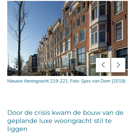
th
Nieuwe Herengracht 219-221. Foto: Sjors van Dam (2019).
De 
Ro’
Door de crisis kwam de bouw van de
geplande luxe woongracht stil te
liggen