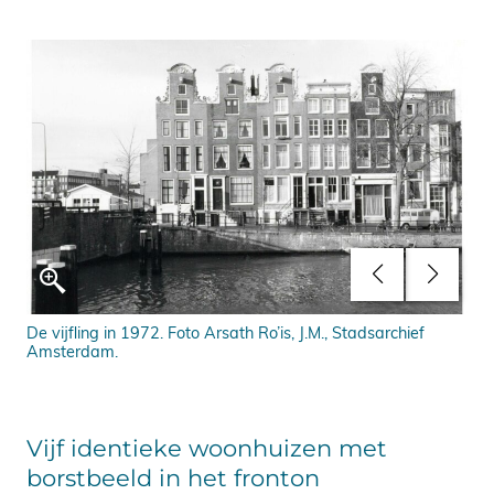
De vijfling in 1972. Foto Arsath Ro’is, J.M., Stadsarchief
Nie
Amsterdam.
Rap
Vijf identieke woonhuizen met
borstbeeld in het fronton