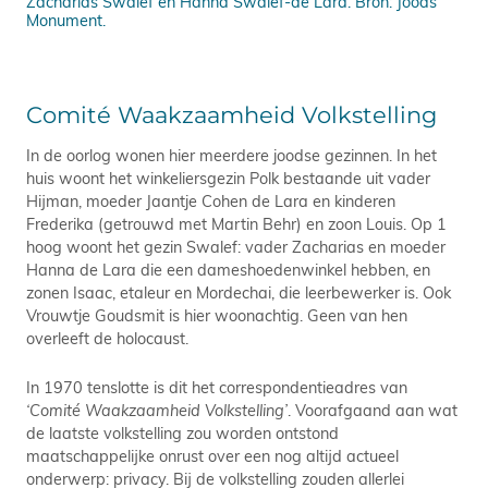
Zacharias Swalef en Hanna Swalef-de Lara. Bron: Joods
Met
Monument.
Sta
Comité Waakzaamheid Volkstelling
In de oorlog wonen hier meerdere joodse gezinnen. In het
huis woont het winkeliersgezin Polk bestaande uit vader
Hijman, moeder Jaantje Cohen de Lara en kinderen
Frederika (getrouwd met Martin Behr) en zoon Louis. Op 1
hoog woont het gezin Swalef: vader Zacharias en moeder
Hanna de Lara die een dameshoedenwinkel hebben, en
zonen Isaac, etaleur en Mordechai, die leerbewerker is. Ook
Vrouwtje Goudsmit is hier woonachtig. Geen van hen
overleeft de holocaust.
In 1970 tenslotte is dit het correspondentieadres van
‘Comité Waakzaamheid Volkstelling’
. Voorafgaand aan wat
de laatste volkstelling zou worden ontstond
maatschappelijke onrust over een nog altijd actueel
onderwerp: privacy. Bij de volkstelling zouden allerlei