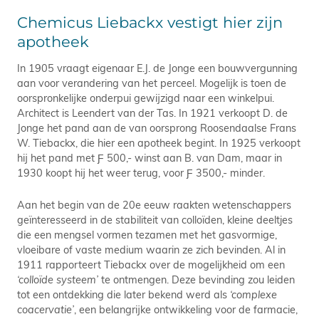
Chemicus Liebackx vestigt hier zijn
apotheek
In 1905 vraagt eigenaar E.J. de Jonge een bouwvergunning
aan voor verandering van het perceel. Mogelijk is toen de
oorspronkelijke onderpui gewijzigd naar een winkelpui.
Architect is Leendert van der Tas. In 1921 verkoopt D. de
Jonge het pand aan de van oorsprong Roosendaalse Frans
W. Tiebackx, die hier een apotheek begint. In 1925 verkoopt
hij het pand met Ƒ 500,- winst aan B. van Dam, maar in
1930 koopt hij het weer terug, voor Ƒ 3500,- minder.
Aan het begin van de 20e eeuw raakten wetenschappers
geïnteresseerd in de stabiliteit van colloïden, kleine deeltjes
die een mengsel vormen tezamen met het gasvormige,
vloeibare of vaste medium waarin ze zich bevinden. Al in
1911 rapporteert Tiebackx over de mogelijkheid om een
‘colloïde systeem’
te ontmengen. Deze bevinding zou leiden
tot een ontdekking die later bekend werd als
‘complexe
coacervatie’
, een belangrijke ontwikkeling voor de farmacie,