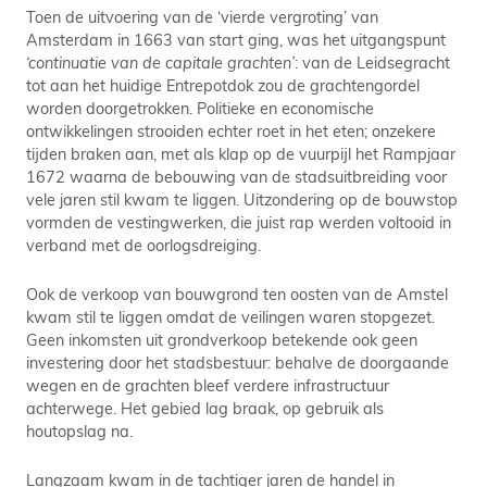
Toen de uitvoering van de ‘vierde vergroting’ van
Amsterdam in 1663 van start ging, was het uitgangspunt
‘continuatie van de capitale grachten’
: van de Leidsegracht
tot aan het huidige Entrepotdok zou de grachtengordel
worden doorgetrokken. Politieke en economische
ontwikkelingen strooiden echter roet in het eten; onzekere
tijden braken aan, met als klap op de vuurpijl het Rampjaar
1672 waarna de bebouwing van de stadsuitbreiding voor
vele jaren stil kwam te liggen. Uitzondering op de bouwstop
vormden de vestingwerken, die juist rap werden voltooid in
verband met de oorlogsdreiging.
Ook de verkoop van bouwgrond ten oosten van de Amstel
kwam stil te liggen omdat de veilingen waren stopgezet.
Geen inkomsten uit grondverkoop betekende ook geen
investering door het stadsbestuur: behalve de doorgaande
wegen en de grachten bleef verdere infrastructuur
achterwege. Het gebied lag braak, op gebruik als
houtopslag na.
Langzaam kwam in de tachtiger jaren de handel in