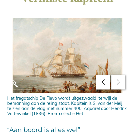
Het fregatschip De Flevo wordt uitgezwaaid, terwijl de
Ali
bemanning aan de reling staat. Kapitein is S. van der Meij,
(vl
te zien aan de vlag met nummer 400. Aquarel door Hendrik
Vettewinkel (1836). Bron: collectie Het
Scheepvaartmuseum, Amsterdam
“Aan boord is alles wel”