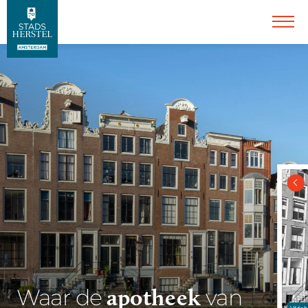
apotheek
Waar de
van