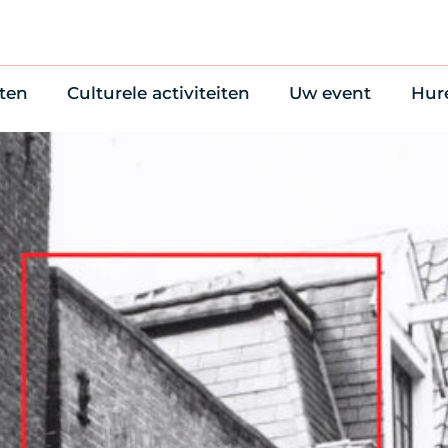
ten
Culturele activiteiten
Uw event
Hur
en
Cultuuragenda
Zelf iets organise
Won
uws
70 jaar activiteiten
Bijzondere Locati
Wac
Monumentenroutes
Congres en verga
Bed
Voor Vrienden
Diner en receptie
Ond
Online activiteiten
Cultuur
Trouwen