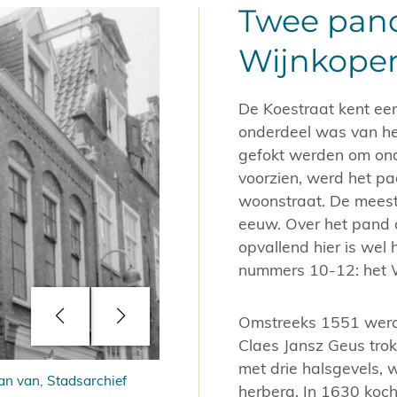
Twee pand
Wijnkoper
De Koestraat kent een
onderdeel was van he
gefokt werden om ond
voorzien, werd het p
woonstraat. De meest
eeuw. Over het pand 
opvallend hier is wel
nummers 10-12: het W
Omstreeks 1551 werd
Claes Jansz Geus tro
met drie halsgevels,
 Han van, Stadsarchief
Koestraat 20-16 enz. (v.l.n.r.); op d
herberg. In 1630 kocht