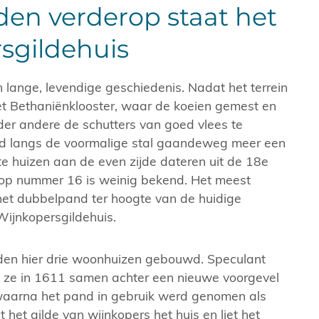
en verderop staat het
sgildehuis
 lange, levendige geschiedenis. Nadat het terrein
t Bethaniënklooster, waar de koeien gemest en
er andere de schutters van goed vlees te
ad langs de voormalige stal gaandeweg meer een
e huizen aan de even zijde dateren uit de 18e
op nummer 16 is weinig bekend. Het meest
 het dubbelpand ter hoogte van de huidige
ijnkopersgildehuis.
en hier drie woonhuizen gebouwd. Speculant
k ze in 1611 samen achter een nieuwe voorgevel
 waarna het pand in gebruik werd genomen als
e voorgrond links sloop nummers 30-36 in 1988.
Koestraat 12-18 (
 het gilde van wijnkopers het huis en liet het