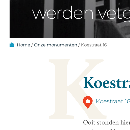
werden vet
K
Home
/
Onze monumenten
/
Koestraat 16
Koestr
Koestraat 
Ooit stonden hier