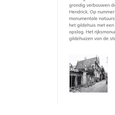
Foto: Gool, Han van, Stadsarchief A
grondig verbouwen do
Hendrick. Op nummer 
monumentale natuurs
het gildehuis met een
opslag. Het rijksmon
gildehuizen van de st