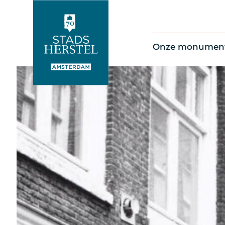
Onze monumen
Alle monument
Restauratienie
Op de kaart
Thema’s