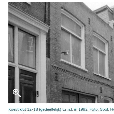
988.
Koestraat 12-18 (gedeeltelijk) v.r.n.l. in 1992. Foto: Gool,