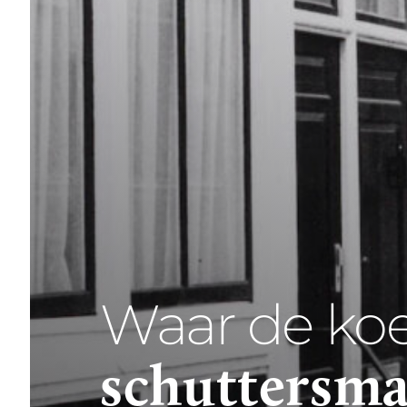
Waar de koe
schuttersma