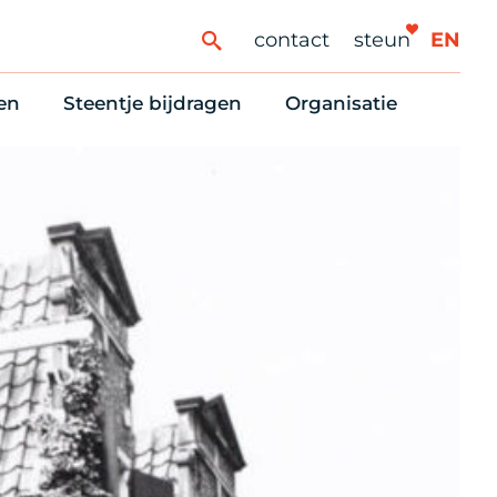
contact
steun
EN
en
Steentje bijdragen
Organisatie
ren
ingaanbod
Steun Vondelkerk!
Ons oprichtingsverh
es
htlijst voor woningzoekenden
Tien manieren om te helpen
Stadsherstel nu
dering
rijfsruimten
Onze Vrienden
Onze Vrijwilligers
erhoudsmeldingen en huurvragen
Vriendennieuws
Werken bij
Schenken, nalaten en ANBI
Nieuws en publicatie
6 redenen om mee te doen
Stadsherstel Winkelt