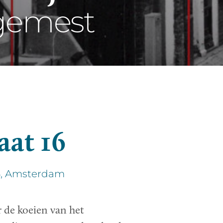
gemest
aat 16
16, Amsterdam
 de koeien van het