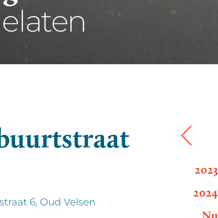
elaten
uurtstraat
202
202
traat 6, Oud Velsen
N