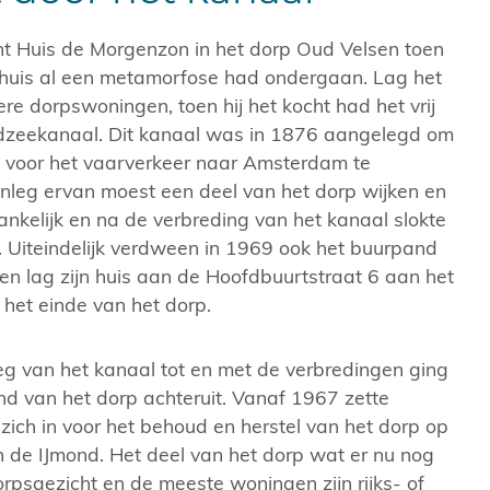
ht Huis de Morgenzon in het dorp Oud Velsen toen
huis al een metamorfose had ondergaan. Lag het
re dorpswoningen, toen hij het kocht had het vrij
ordzeekanaal. Dit kanaal was in 1876 aangelegd om
g voor het vaarverkeer naar Amsterdam te
anleg ervan moest een deel van het dorp wijken en
nkelijk en na de verbreding van het kanaal slokte
 Uiteindelijk verdween in 1969 ook het buurpand
en lag zijn huis aan de Hoofdbuurtstraat 6 aan het
het einde van het dorp.
leg van het kanaal tot en met de verbredingen ging
d van het dorp achteruit. Vanaf 1967 zette
 / rechts werkzaamhaanheden aan het kanaal
Luchtfoto Oud Ve
 zich in voor het behoud en herstel van het dorp op
in de IJmond. Het deel van het dorp wat er nu nog
rpsgezicht en de meeste woningen zijn rijks- of