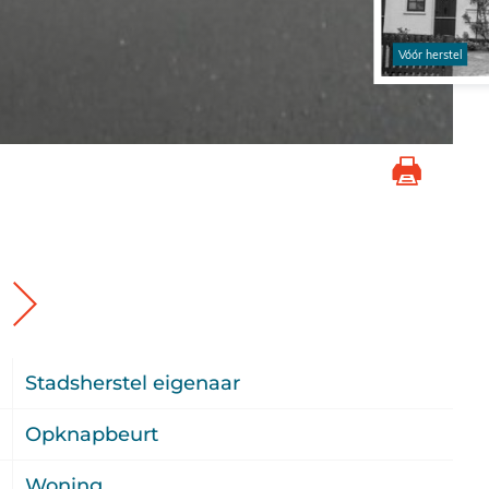
3
Stadsherstel eigenaar
4
Opknapbeurt
u
Woning