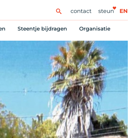
contact
steun
EN
en
Steentje bijdragen
Organisatie
ren
ingaanbod
Steun Vondelkerk!
Ons oprichtingsverh
es
htlijst voor woningzoekenden
Tien manieren om te helpen
Stadsherstel nu
dering
rijfsruimten
Onze Vrienden
Onze Vrijwilligers
erhoudsmeldingen en huurvragen
Vriendennieuws
Werken bij
Schenken, nalaten en ANBI
Nieuws en publicatie
6 redenen om mee te doen
Stadsherstel Winkelt