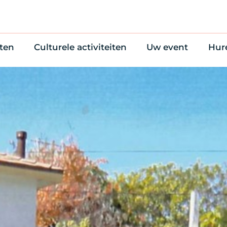
ten
Culturele activiteiten
Uw event
Hur
en
Cultuuragenda
Zelf iets organise
Won
uws
70 jaar activiteiten
Bijzondere Locati
Wac
Monumentenroutes
Congres en verga
Bed
Voor Vrienden
Diner en receptie
Ond
Online activiteiten
Cultuur
Trouwen