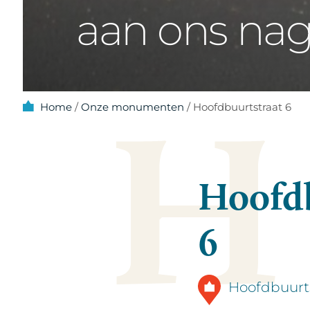
aan ons nag
H
Home
/
Onze monumenten
/
Hoofdbuurtstraat 6
Hoofdb
6
Hoofdbuurts