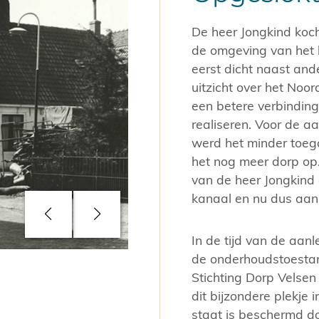
De heer Jongkind koc
de omgeving van het 
eerst dicht naast ande
uitzicht over het No
een betere verbindin
realiseren. Voor de a
werd het minder toega
het nog meer dorp op.
van de heer Jongkind 
kanaal en nu dus aan 
In de tijd van de aan
de onderhoudstoestan
Links kaart van het Noordzee kanaal
Stichting Dorp Velsen
naast het huis van de heer Jongkind.
dit bijzondere plekje 
staat is beschermd do