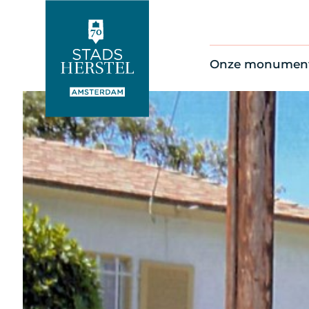
Onze monumen
Alle monument
Restauratienie
Op de kaart
Thema’s