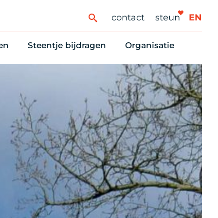
contact
steun
EN
en
Steentje bijdragen
Organisatie
ren
ingaanbod
Steun Vondelkerk!
Ons oprichtingsverh
es
htlijst voor woningzoekenden
Tien manieren om te helpen
Stadsherstel nu
dering
rijfsruimten
Onze Vrienden
Onze Vrijwilligers
erhoudsmeldingen en huurvragen
Vriendennieuws
Werken bij
Schenken, nalaten en ANBI
Nieuws en publicatie
6 redenen om mee te doen
Stadsherstel Winkelt