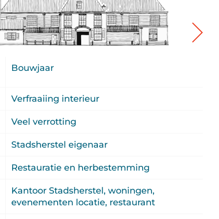
-
Bouwjaar
0
0
Verfraaiing interieur
0
Veel verrotting
6
Stadsherstel eigenaar
8
Restauratie en herbestemming
0
Kantoor Stadsherstel, woningen,
evenementen locatie, restaurant