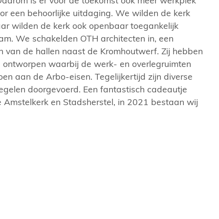
 Daarom is er voor de toekomst ook meer werkplek
r een behoorlijke uitdaging. We wilden de kerk
aar wilden de kerk ook openbaar toegankelijk
m. We schakelden OTH architecten in, een
n van de hallen naast de Kromhoutwerf. Zij hebben
n ontworpen waarbij de werk- en overlegruimten
oen aan de Arbo-eisen. Tegelijkertijd zijn diverse
elen doorgevoerd. Een fantastisch cadeautje
 Amstelkerk en Stadsherstel, in 2021 bestaan wij