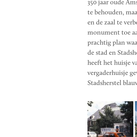
350 jaar oude Ams
te behouden, ma
en de zaal te ver
monument toe aa
prachtig plan waa
de stad en Stads
heeft het huisje v
vergaderhuisje ge
Stadsherstel blau