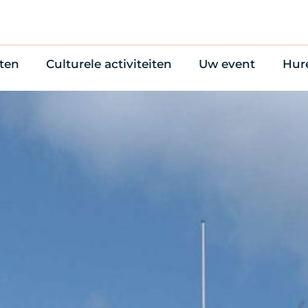
ten
Culturele activiteiten
Uw event
Hur
en
Cultuuragenda
Zelf iets organise
Won
uws
70 jaar activiteiten
Bijzondere Locati
Wac
Monumentenroutes
Congres en verga
Bed
Voor Vrienden
Diner en receptie
Ond
Online activiteiten
Cultuur
Trouwen