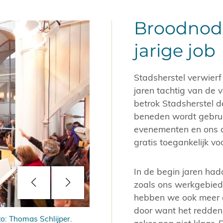
Broodnodi
jarige job
Stadsherstel verwierf
jaren tachtig van de 
betrok Stadsherstel d
beneden wordt gebruik
evenementen en ons c
gratis toegankelijk vo
In de begin jaren ha
zoals ons werkgebied
hebben we ook meer c
door want het redden
o: Thomas Schlijper.
Voor renovatie van de Amstelkerk in 