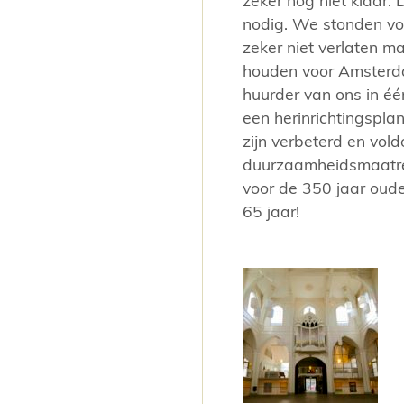
zeker nog niet klaar.
nodig. We stonden voo
zeker niet verlaten m
houden voor Amsterda
huurder van ons in éé
een herinrichtingspla
zijn verbeterd en vold
duurzaamheidsmaatreg
voor de 350 jaar oude
65 jaar!