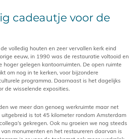
g cadeautje voor de
 de volledig houten en zeer vervallen kerk eind
vorige eeuw, in 1990 was de restauratie voltooid en
e hoger gelegen kantoorruimten. De open ruimte
t om nog in te kerken, voor bijzondere
ulturele programma. Daarnaast is het dagelijks
or de wisselende exposities.
dden we meer dan genoeg werkruimte maar net
 uitgebreid is tot 45 kilometer rondom Amsterdam
ollega’s gekregen. Ook nu groeien we nog steeds
 van monumenten en het restaureren daarvan is
2020.
De Amstelkerk vo