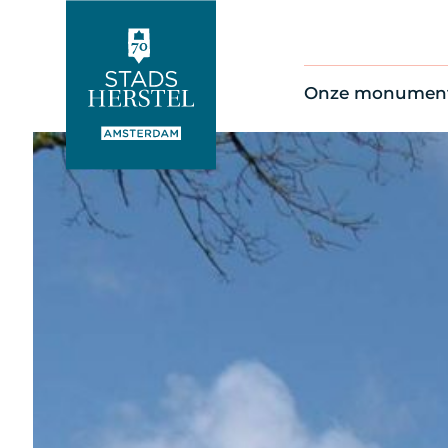
Onze monumen
Alle monument
Restauratienie
Op de kaart
Thema’s