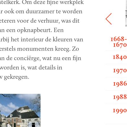
telkerk. Om deze fijne werkplek
ar ook om duurzamer te worden
beteren voor de verhuur, was dit
n een opknapbeurt. Een
1668
rbij het interieur de kleuren van
167
herstels monumenten kreeg. Zo
184
an de conciërge, wat nu een fijn
worden is, wat details in
197
w gekregen.
198
198
199