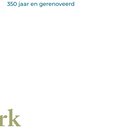
U
350 jaar en gerenoveerd
erk