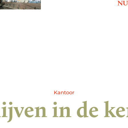
N
Kantoor
ijven in de k