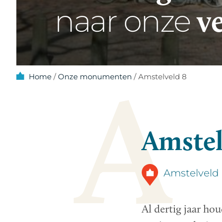
v
naar onze
A
Home
/
Onze monumenten
/
Amstelveld 8
Amstel
Amstelveld
Al dertig jaar ho