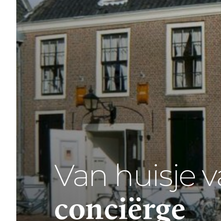
Van huisje 
conciërge