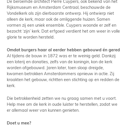
De beroemde architect Pierre Cuypers, ook bekend van het
Rijksmuseum en Amsterdam Centraal, beschouwde de
Vondelkerk als zijn dierbaarste ontwerp. Hij ontwierp niet
alleen de kerk, maar ook de omliggende huizen. Samen
vormen zij een uniek ensemble. Cuypers woonde er zelf en
bezocht ‘zijn’ kerk. Dat erfgoed verdient het om weer in volle
glorie te worden hersteld.
Omdat burgers haar al eerder hebben gebouwd én gered
Al tijdens de bouw in 1872 was er te weinig geld. Dankzij
een loterij en donaties, zelfs van de koningin, kon de kerk
worden afgebouwd. Jaren later, toen sloop dreigde,
kwamen betrokken Amsterdammers opnieuw in actie. Zij
kraakten het gebouw, richtten een stichting op en redden de
kerk.
Die betrokkenheid zetten we nu graag samen met u voort.
Help mee om de kerk in oude luister te herstellen, zodat we
er allemaal weer van kunnen genieten.
Doet u mee?