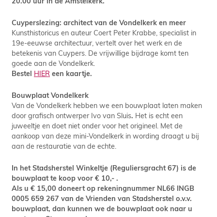
20.00 uur in de Amstelkerk.
Cuyperslezing: architect van de Vondelkerk en meer
Kunsthistoricus en auteur Coert Peter Krabbe, specialist in
19e-eeuwse architectuur, vertelt over het werk en de
betekenis van Cuypers. De vrijwillige bijdrage komt ten
goede aan de Vondelkerk.
Bestel
HIER
een kaartje.
Bouwplaat Vondelkerk
Van de Vondelkerk hebben we een bouwplaat laten maken
door grafisch ontwerper Ivo van Sluis
.
Het is echt een
juweeltje en doet niet onder voor het origineel. Met de
aankoop van deze mini-Vondelkerk in wording draagt u bij
aan de restauratie van de echte.
In het Stadsherstel Winkeltje (Reguliersgracht 67) is de
bouwplaat te koop voor € 10,- .
Als u € 15,00 doneert
op rekeningnummer NL66 INGB
0005 659 267 van de Vrienden van Stadsherstel o.v.v.
bouwplaat
, dan kunnen we de bouwplaat ook naar u