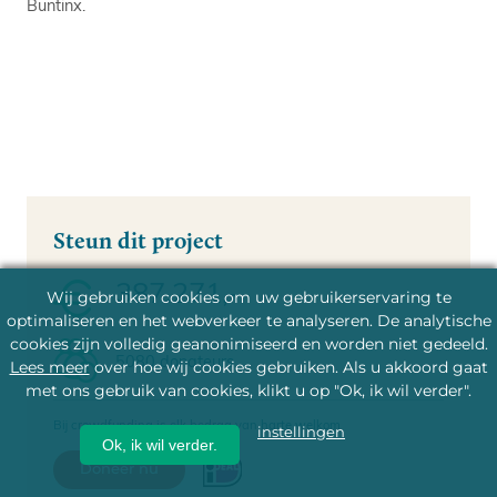
Buntinx.
Steun dit project
387.271,-
Wij gebruiken cookies om uw gebruikerservaring te
optimaliseren en het webverkeer te analyseren. De analytische
cookies zijn volledig geanonimiseerd en worden niet gedeeld.
5080 donateurs
Lees meer
over hoe wij cookies gebruiken. Als u akkoord gaat
met ons gebruik van cookies, klikt u op "Ok, ik wil verder".
Bij crowdfunding is elk bedrag van harte welkom
instellingen
Ok, ik wil verder.
Doneer nu