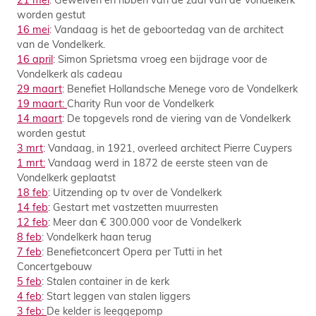
worden gestut
16 mei
: Vandaag is het de geboortedag van de architect
van de Vondelkerk.
16 april
: Simon Sprietsma vroeg een bijdrage voor de
Vondelkerk als cadeau
29 maart
: Benefiet Hollandsche Menege voro de Vondelkerk
19 maart:
Charity Run voor de Vondelkerk
14 maart
: De topgevels rond de viering van de Vondelkerk
worden gestut
3 mrt
: Vandaag, in 1921, overleed architect Pierre Cuypers
1 mrt:
Vandaag werd in 1872 de eerste steen van de
Vondelkerk geplaatst
18 feb
: Uitzending op tv over de Vondelkerk
14 feb
: Gestart met vastzetten muurresten
12 feb
: Meer dan € 300.000 voor de Vondelkerk
8 feb
: Vondelkerk haan terug
7 feb
: Benefietconcert Opera per Tutti in het
Concertgebouw
5 feb
: Stalen container in de kerk
4 feb
: Start leggen van stalen liggers
3 feb:
De kelder is leeggepomp