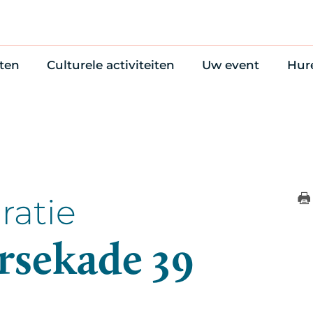
ten
Culturele activiteiten
Uw event
Hur
en
Cultuuragenda
Zelf iets organise
Won
uws
70 jaar activiteiten
Bijzondere Locati
Wac
Monumentenroutes
Congres en verga
Bed
Voor Vrienden
Diner en receptie
Ond
Online activiteiten
Cultuur
ratie
Trouwen
rsekade 39