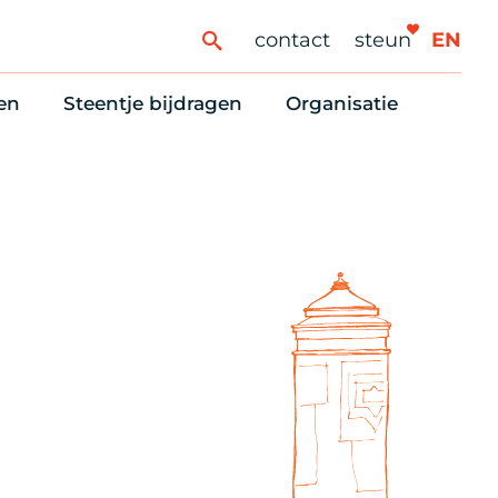
contact
steun
EN
en
Steentje bijdragen
Organisatie
ren
ingaanbod
Steun Vondelkerk!
Ons oprichtingsverh
es
htlijst voor woningzoekenden
Tien manieren om te helpen
Stadsherstel nu
dering
rijfsruimten
Onze Vrienden
Onze Vrijwilligers
erhoudsmeldingen en huurvragen
Vriendennieuws
Werken bij
Schenken, nalaten en ANBI
Nieuws en publicatie
6 redenen om mee te doen
Stadsherstel Winkelt