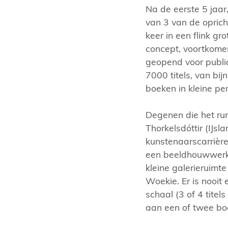
Na de eerste 5 jaar
van 3 van de opric
keer in een flink g
concept, voortkome
geopend voor public
7000 titels, van bij
boeken in kleine per
Degenen die het ru
Thorkelsdóttir (IJsl
kunstenaarscarrière
een beeldhouwwerk 
kleine galerieruimt
Woekie. Er is nooit
schaal (3 of 4 titel
aan een of twee bo