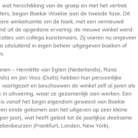
, wat herschikking van de groep en met het vertrek
hters, begon Boekie Woekie aan de tweede fase. Dit
rotere winkelruimte om de hoek, met een vernieuwd
nd uit de opgedane ervaring: de nieuwe winkel werd
aties van collega kunstenaars. Zij voeren nu ongeveer
na uitsluitend in eigen beheer uitgegeven boeken of
s.
nnen – Henriëtte van Egten (Nederlands), Rúna
ands) en Jan Voss (Duits) hebben hun persoonlijke
 voortgezet en beschouwen de winkel zelf al jaren als
in uitvoering, waar ze gezamenlijk aan werken. Een
e is vanaf het begin eigendom geweest van Boekie
 een einde gekomen aan het uitgeven op zeer kleine
s per jaar), wat heeft geleid tot de jaarlijkse deelname
ekenbeurzen (Frankfurt, Londen, New York).