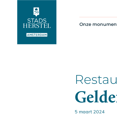
Onze monumen
Alle monument
Restauratienie
Op de kaart
Thema’s
Restau
Gelde
5 maart 2024