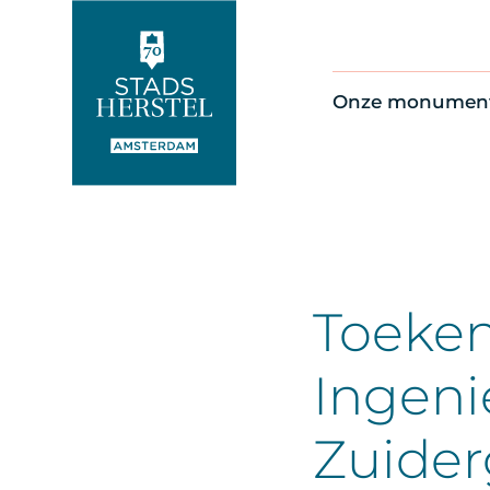
Onze monumen
Alle monument
Restauratienie
Op de kaart
Thema’s
Toeken
Ingen
Zuider