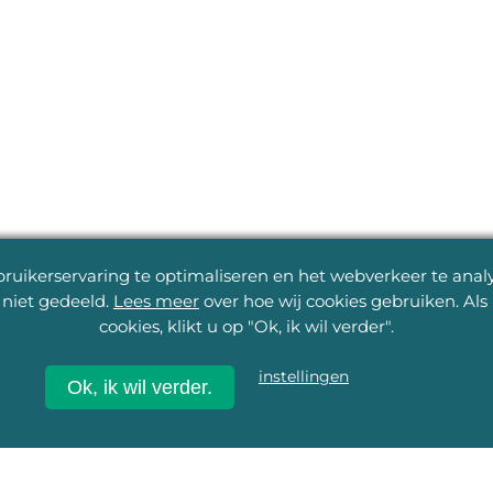
uikerservaring te optimaliseren en het webverkeer te analys
niet gedeeld.
Lees meer
over hoe wij cookies gebruiken. Al
cookies, klikt u op "Ok, ik wil verder".
instellingen
Ok, ik wil verder.