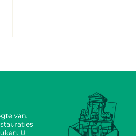
gte van:
stauraties
euken. U