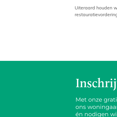
Uiteraard houden w
restauratievorderin
Inschri
Met onze grat
ons woningaanb
én nodigen wij