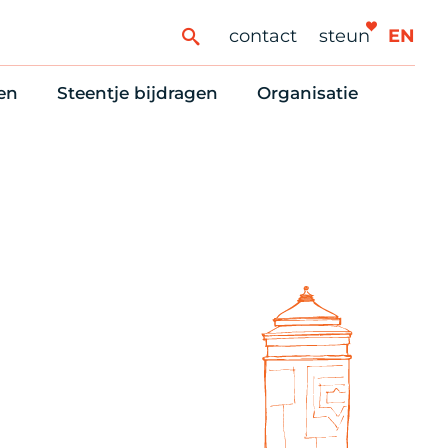
contact
steun
EN
en
Steentje bijdragen
Organisatie
ren
ingaanbod
Steun Vondelkerk!
Ons oprichtingsverh
es
htlijst voor woningzoekenden
Tien manieren om te helpen
Stadsherstel nu
dering
rijfsruimten
Onze Vrienden
Onze Vrijwilligers
erhoudsmeldingen en huurvragen
Vriendennieuws
Werken bij
Schenken, nalaten en ANBI
Nieuws en publicatie
6 redenen om mee te doen
Stadsherstel Winkelt