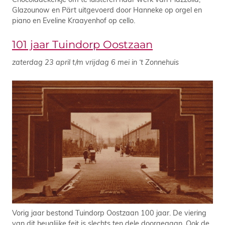
Glazounow en Pärt uitgevoerd door Hanneke op orgel en
piano en Eveline Kraayenhof op cello.
101 jaar Tuindorp Oostzaan
zaterdag 23 april t/m vrijdag 6 mei in ‘t Zonnehuis
Vorig jaar bestond Tuindorp Oostzaan 100 jaar. De viering
van dit heuglijke feit is slechts ten dele doorgegaan. Ook de