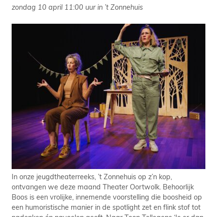
zondag 10 april 11:00 uur in ’t Zonnehuis
In onze jeugdtheaterreeks, ’t Zonnehuis op z’n kop,
ontvangen we deze maand Theater Oortwolk. Behoorlijk
Boos is een vrolijke, innemende voorstelling die boosheid op
een humoristische manier in de spotlight zet en flink stof tot
nadenken én navoelen geeft. Naar Toon Tellegens ‘Is er dan