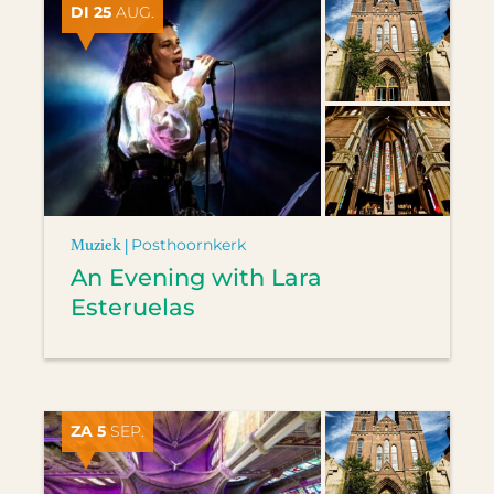
DI 25
AUG.
Muziek |
Posthoornkerk
An Evening with Lara
Esteruelas
ZA 5
SEP.