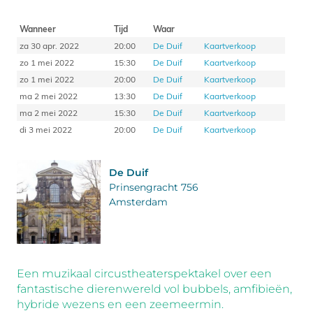
Wanneer
Tijd
Waar
za 30 apr. 2022
20:00
De Duif
Kaartverkoop
zo 1 mei 2022
15:30
De Duif
Kaartverkoop
zo 1 mei 2022
20:00
De Duif
Kaartverkoop
ma 2 mei 2022
13:30
De Duif
Kaartverkoop
ma 2 mei 2022
15:30
De Duif
Kaartverkoop
di 3 mei 2022
20:00
De Duif
Kaartverkoop
De Duif
Prinsengracht 756
Amsterdam
Een muzikaal circustheaterspektakel over een
fantastische dierenwereld vol bubbels, amfibieën,
hybride wezens en een zeemeermin.