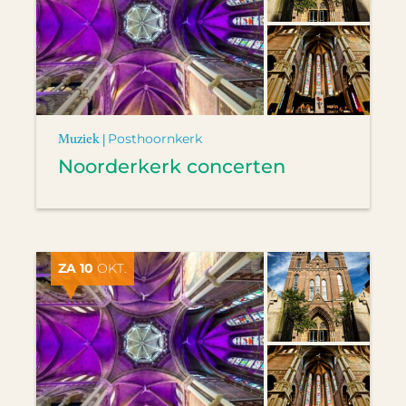
Muziek |
Posthoornkerk
Noorderkerk concerten
ZA 10
OKT.