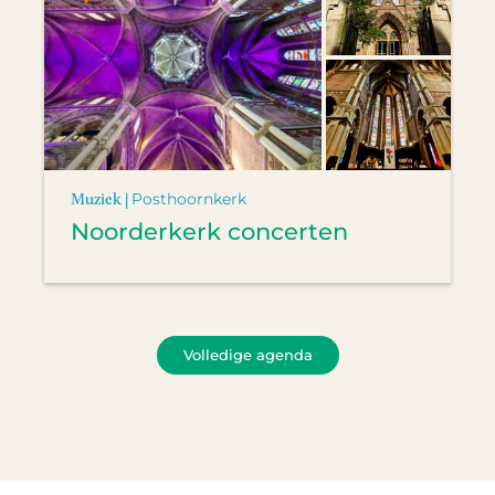
Muziek |
Posthoornkerk
Noorderkerk concerten
Volledige agenda