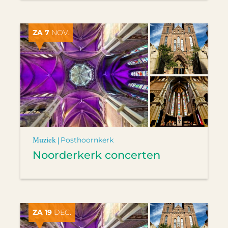
ZA 7
NOV.
Muziek |
Posthoornkerk
Noorderkerk concerten
ZA 19
DEC.