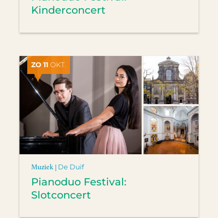
Kinderconcert
ZO 11
OKT.
Muziek |
De Duif
Pianoduo Festival:
Slotconcert