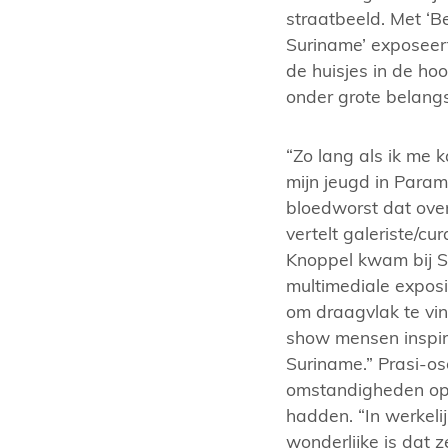
straatbeeld. Met ‘B
Suriname’ exposeer
de huisjes in de ho
onder grote belangs
“Zo lang als ik me k
mijn jeugd in Param
bloedworst dat ove
vertelt galeriste/c
Knoppel kwam bij S
multimediale exposit
om draagvlak te vin
show mensen inspire
Suriname.” Prasi-os
omstandigheden op 
hadden. “In werkelij
wonderlijke is dat z