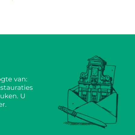
gte van:
stauraties
euken. U
r.