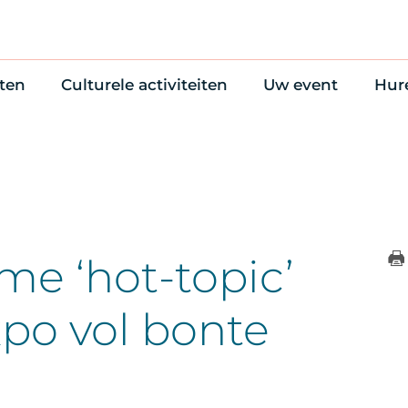
ten
Culturele activiteiten
Uw event
Hur
en
Cultuuragenda
Zelf iets organise
Won
uws
70 jaar activiteiten
Bijzondere Locati
Wac
Monumentenroutes
Congres en verga
Bed
Voor Vrienden
Diner en receptie
Ond
Online activiteiten
Cultuur
me ‘hot-topic’
Trouwen
po vol bonte