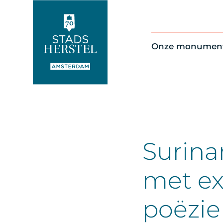
Onze monumen
Alle monument
Restauratienie
Op de kaart
Thema’s
Surina
met ex
poëzie