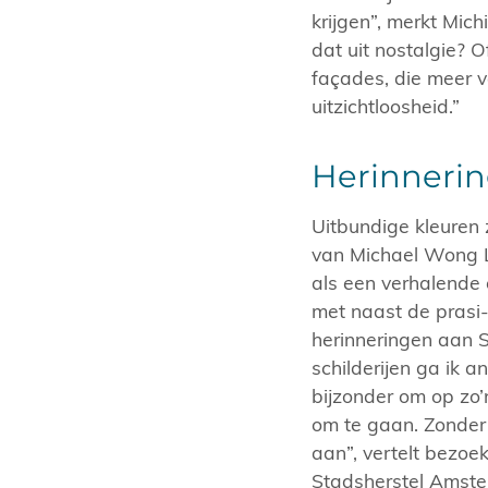
krijgen”, merkt Mich
dat uit nostalgie? O
façades, die meer 
uitzichtloosheid.”
Herinnerin
Uitbundige kleuren z
van Michael Wong L
als een verhalende 
met naast de prasi-
herinneringen aan 
schilderijen ga ik a
bijzonder om op zo’
om te gaan. Zonder 
aan”, vertelt bezoe
Stadsherstel Amst