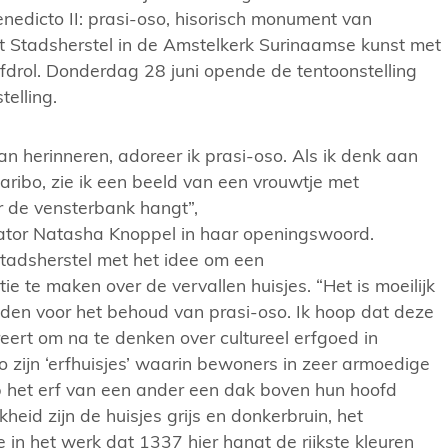
enedicto II: prasi-oso, hisorisch monument van
t Stadsherstel in de Amstelkerk Surinaamse kunst met
ofdrol. Donderdag 28 juni opende de tentoonstelling
telling.
an herinneren, adoreer ik prasi-oso. Als ik denk aan
aribo, zie ik een beeld van een vrouwtje met
r de vensterbank hangt”,
urator Natasha Knoppel in haar openingswoord.
tadsherstel met het idee om een
ie te maken over de vervallen huisjes. “Het is moeilijk
den voor het behoud van prasi-oso. Ik hoop dat deze
ert om na te denken over cultureel erfgoed in
o zijn ‘erfhuisjes’ waarin bewoners in zeer armoedige
het erf van een ander een dak boven hun hoofd
kheid zijn de huisjes grijs en donkerbruin, het
e in het werk dat 1337 hier hangt de rijkste kleuren