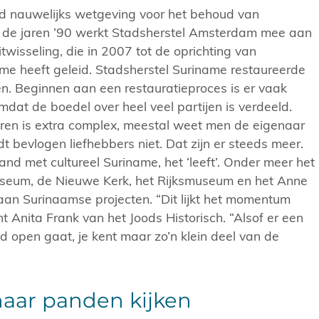
d nauwelijks wetgeving voor het behoud van
de jaren ’90 werkt Stadsherstel Amsterdam mee aan
twisseling, die in 2007 tot de oprichting van
me heeft geleid. Stadsherstel Suriname restaureerde
en. Beginnen aan een restauratieproces is er vaak
mdat de boedel over heel veel partijen is verdeeld.
eren is extra complex, meestal weet men de eigenaar
t bevlogen liefhebbers niet. Dat zijn er steeds meer.
 hand met cultureel Suriname, het ‘leeft’. Onder meer het
useum, de Nieuwe Kerk, het Rijksmuseum en het Anne
an Surinaamse projecten. “Dit lijkt het momentum
t Anita Frank van het Joods Historisch. “Alsof er een
d open gaat, je kent maar zo’n klein deel van de
aar panden kijken