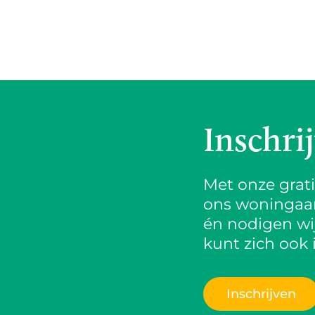
Inschri
Met onze grat
ons woningaanb
én nodigen wij
kunt zich ook 
Inschrijven