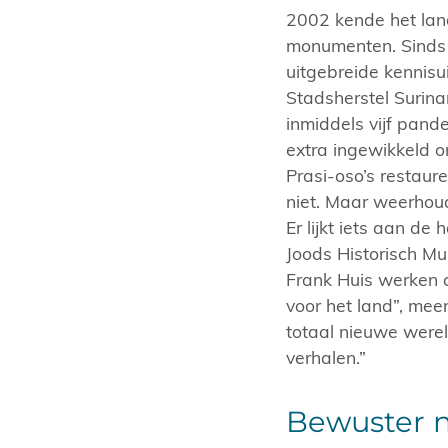
2002 kende het lan
monumenten. Sinds 
uitgebreide kennisui
Stadsherstel Surina
inmiddels vijf pand
extra ingewikkeld o
Prasi-oso’s restaur
niet. Maar weerhoud
Er lijkt iets aan de
Joods Historisch M
Frank Huis werken a
voor het land”, meen
totaal nieuwe werel
verhalen.”
Bewuster n