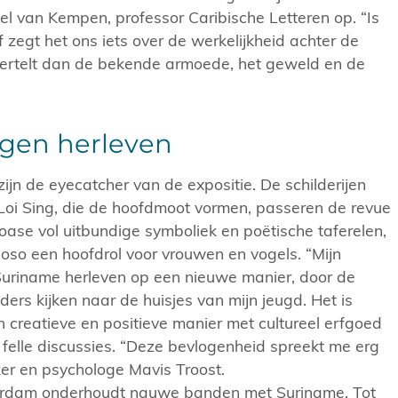
iel van Kempen, professor Caribische Letteren op. “Is
f zegt het ons iets over de werkelijkheid achter de
vertelt dan de bekende armoede, het geweld en de
gen herleven
ijn de eyecatcher van de expositie. De schilderijen
oi Sing, die de hoofdmoot vormen, passeren de revue
oase vol uitbundige symboliek en poëtische taferelen,
oso een hoofdrol voor vrouwen en vogels. “Mijn
Suriname herleven op een nieuwe manier, door de
nders kijken naar de huisjes van mijn jeugd. Het is
n creatieve en positieve manier met cultureel erfgoed
felle discussies. “Deze bevlogenheid spreekt me erg
ker en psychologe Mavis Troost.
erdam onderhoudt nauwe banden met Suriname. Tot