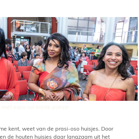
’ met expo vol bonte poëzie
me kent, weet van de prasi-oso huisjes. Door
nen de houten huisjes daar langzaam uit het