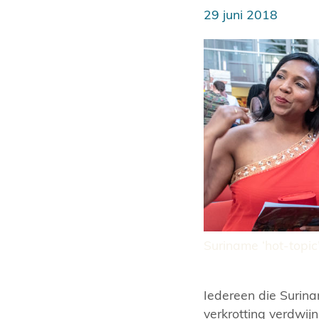
29 juni 2018
Suriname ‘hot-topic
Iedereen die Surina
verkrotting verdwij