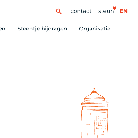
contact
steun
EN
en
Steentje bijdragen
Organisatie
ren
ingaanbod
Steun Vondelkerk!
Ons oprichtingsverh
es
htlijst voor woningzoekenden
Tien manieren om te helpen
Stadsherstel nu
dering
rijfsruimten
Onze Vrienden
Onze Vrijwilligers
erhoudsmeldingen en huurvragen
Vriendennieuws
Werken bij
Schenken, nalaten en ANBI
Nieuws en publicatie
6 redenen om mee te doen
Stadsherstel Winkelt