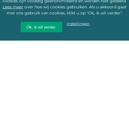
cookies zijn volledig geanonimiseerd en worden niet gedeeld.
Lees meer
over hoe wij cookies gebruiken. Als u akkoord gaat
met ons gebruik van cookies, klikt u op "Ok, ik wil verder".
instellingen
Ok, ik wil verder.
Wij geven erfgoed een
toekomst