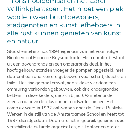
in ons rioolgemaal en het Carel
Willinkplantsoen. Het moet een plek
worden waar buurtbewoners,
stadgenoten en kunstliefhebbers in
alle rust kunnen genieten van kunst
en natuur.
Stadsherstel is sinds 1994 eigenaar van het voormalige
Rioolgemaal F aan de Ruysdaelkade. Het complex bestaat
uit een bovengronds en een ondergronds deel. In het
hoofdgebouw stonden vroeger de pompen opgesteld, met
daaromheen drie kleinere gebouwen voor schaft, douche en
toilet. Het rioolgemaal omvat, naast deze vier door een
ommuring verbonden gebouwen, ook drie ondergrondse
kelders. In deze kelders, die zich bijna 6½ meter onder
zeeniveau bevinden, kwam het rioolwater binnen. Het
complex werd in 1922 ontworpen door de Dienst Publieke
Werken in de stijl van de Amsterdamse School en heeft tot
1987 dienstgedaan. Daarna is het in gebruik genomen door
verschillende culturele organisaties, als kantoor en atelier.