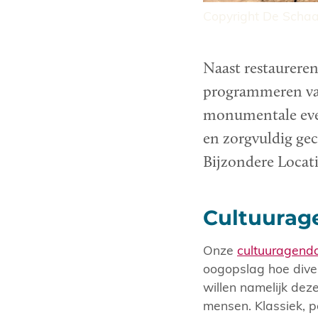
Copyright De Schaa
Naast restaureren
programmeren van
monumentale even
en zorgvuldig gec
Bijzondere Locatie
Cultuurag
Onze
cultuuragend
oogopslag hoe dive
willen namelijk deze
mensen. Klassiek, po