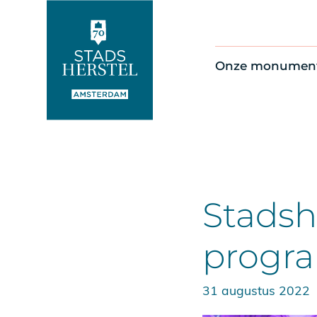
Onze monumen
Alle monument
Restauratienie
Op de kaart
Thema’s
Stadsh
progr
31 augustus 2022