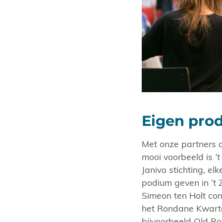
Eigen prod
Met onze partners o
mooi voorbeeld is
’
Janivo stichting, e
podium geven in ‘t 
Simeon ten Holt con
het Rondane Kwarte
bijvoorbeeld Old R