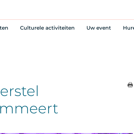
ten
Culturele activiteiten
Uw event
Hur
en
Cultuuragenda
Zelf iets organise
Won
uws
70 jaar activiteiten
Bijzondere Locati
Wac
Monumentenroutes
Congres en verga
Bed
Voor Vrienden
Diner en receptie
Ond
Online activiteiten
Cultuur
erstel
Trouwen
ammeert