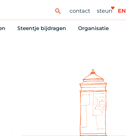
contact
steun
EN
en
Steentje bijdragen
Organisatie
ren
ingaanbod
Steun Vondelkerk!
Ons oprichtingsverh
es
htlijst voor woningzoekenden
Tien manieren om te helpen
Stadsherstel nu
dering
rijfsruimten
Onze Vrienden
Onze Vrijwilligers
erhoudsmeldingen en huurvragen
Vriendennieuws
Werken bij
Schenken, nalaten en ANBI
Nieuws en publicatie
6 redenen om mee te doen
Stadsherstel Winkelt