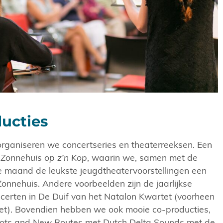
ucties
rganiseren we concertseries en theaterreeksen. Een
t Zonnehuis op z’n Kop
, waarin we, samen met de
lke maand de leukste jeugdtheatervoorstellingen een
Zonnehuis. Andere voorbeelden zijn de jaarlijkse
certen in De Duif van het Natalon Kwartet (voorheen
t). Bovendien hebben we ook mooie co-producties,
oots and New Routes met Dutch Delta Sounds met de