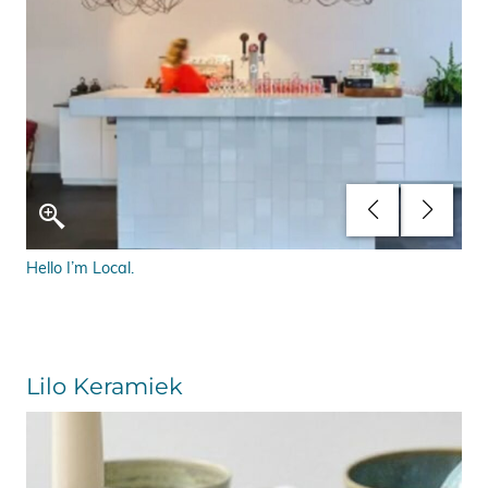
Hello I’m Local.
Hel
Lilo Keramiek