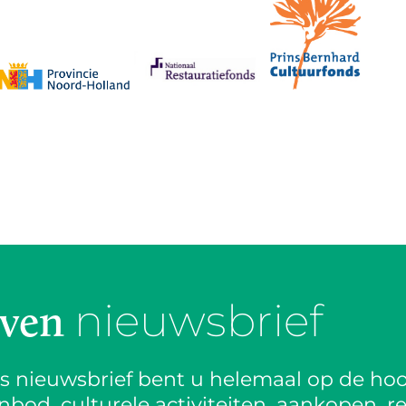
nieuwsbrief
jven
is nieuwsbrief bent u helemaal op de hoo
od, culturele activiteiten, aankopen, re