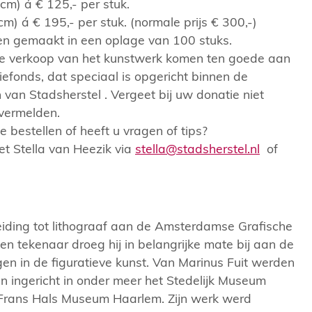
cm) á € 125,- per stuk.
) á € 195,- per stuk. (normale prijs € 300,-)
en gemaakt in een oplage van 100 stuks.
 de verkoop van het kunstwerk komen ten goede aan
iefonds, dat speciaal is opgericht binnen de
 van Stadsherstel . Vergeet bij uw donatie niet
 vermelden.
e bestellen of heeft u vragen of tips?
t Stella van Heezik via
stella@stadsherstel.nl
of
eiding tot lithograaf aan de Amsterdamse Grafische
 en tekenaar droeg hij in belangrijke mate bij aan de
en in de figuratieve kunst. Van Marinus Fuit werden
en ingericht in onder meer het Stedelijk Museum
Frans Hals Museum Haarlem. Zijn werk werd