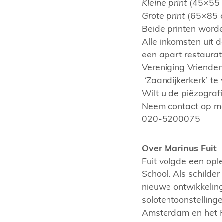
Kleine print
(45×55 
Grote print
(65×85 cm
Beide printen word
Alle inkomsten uit
een apart restaurat
Vereniging Vrienden
‘Zaandijkerkerk’ te
Wilt u de piëzografi
Neem contact op me
020-5200075
Over Marinus Fuit
Fuit volgde een opl
School. Als schilder
nieuwe ontwikkeling
solotentoonstelling
Amsterdam en het 