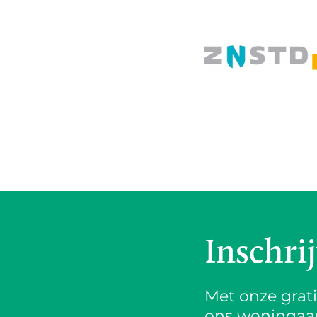
Inschri
Met onze grat
ons woningaanb