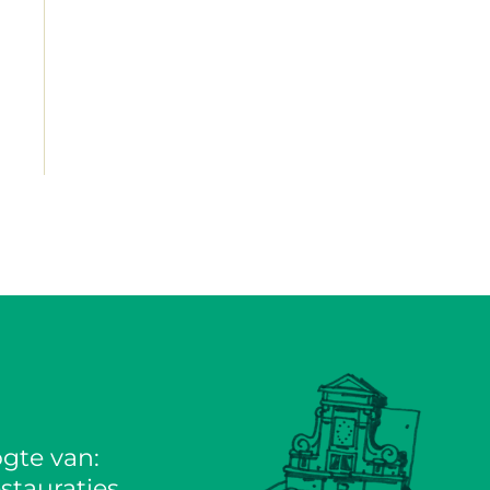
gte van:
stauraties