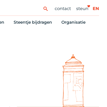
contact
steun
EN
en
Steentje bijdragen
Organisatie
ren
ingaanbod
Steun Vondelkerk!
Ons oprichtingsverh
es
htlijst voor woningzoekenden
Tien manieren om te helpen
Stadsherstel nu
dering
rijfsruimten
Onze Vrienden
Onze Vrijwilligers
erhoudsmeldingen en huurvragen
Vriendennieuws
Werken bij
Schenken, nalaten en ANBI
Nieuws en publicatie
6 redenen om mee te doen
Stadsherstel Winkelt