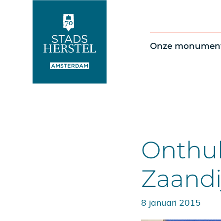
Onze monumen
Alle monument
Restauratienie
Op de kaart
Thema’s
Onthul
Zaandi
8 januari 2015