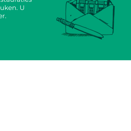
euken. U
r.