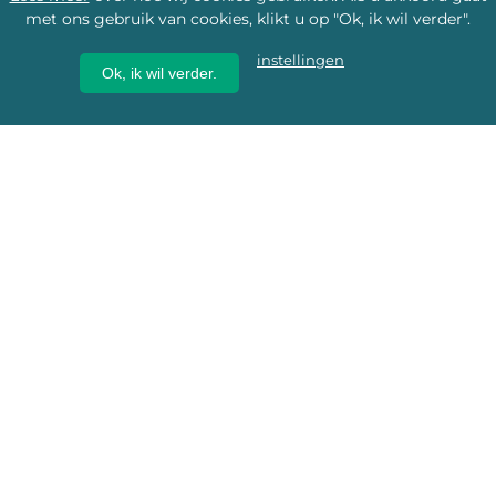
met ons gebruik van cookies, klikt u op "Ok, ik wil verder".
instellingen
Ok, ik wil verder.
Wij geven erfgoed een
toekomst