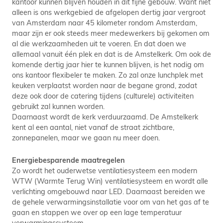
kantoor kunnen blijven houden in dit fijne gebouw. Want niet
alleen is ons werkgebied de afgelopen dertig jaar vergroot
van Amsterdam naar 45 kilometer rondom Amsterdam,
maar zijn er ook steeds meer medewerkers bij gekomen om
al die werkzaamheden uit te voeren. En dat doen we
allemaal vanuit één plek en dat is de Amstelkerk. Om ook de
komende dertig jaar hier te kunnen blijven, is het nodig om
ons kantoor flexibeler te maken. Zo zal onze lunchplek met
keuken verplaatst worden naar de begane grond, zodat
deze ook door de catering tijdens (culturele) activiteiten
gebruikt zal kunnen worden.
Daarnaast wordt de kerk verduurzaamd. De Amstelkerk
kent al een aantal, niet vanaf de straat zichtbare,
zonnepanelen, maar we gaan nu meer doen.
Energiebesparende maatregelen
Zo wordt het ouderwetse ventilatiesysteem een modern
WTW (Warmte Terug Win) ventilatiesysteem en wordt alle
verlichting omgebouwd naar LED. Daarnaast bereiden we
de gehele verwarmingsinstallatie voor om van het gas af te
gaan en stappen we over op een lage temperatuur
verwarmingssysteem.