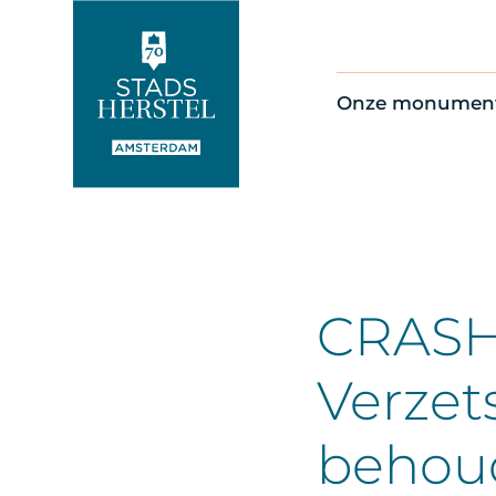
Onze monumen
Alle monument
Restauratienie
Op de kaart
Thema’s
CRASH 
Verze
behou