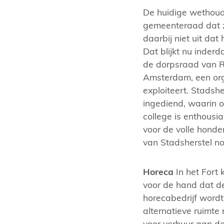
De huidige wethoude
gemeenteraad dat zi
daarbij niet uit dat
Dat blijkt nu inderd
de dorpsraad van R
Amsterdam, een or
exploiteert. Stadsh
ingediend, waarin 
college is enthousia
voor de volle hond
van Stadsherstel n
Horeca
In het Fort 
voor de hand dat de
horecabedrijf wor
alternatieve ruimte
voor verhuur aan d