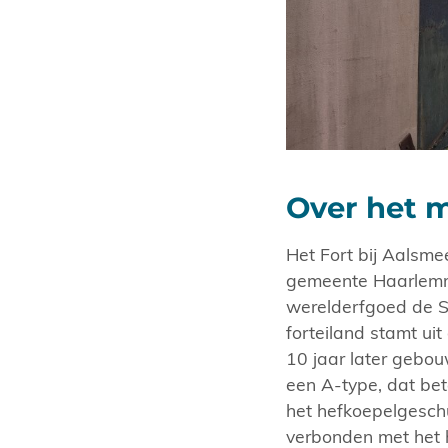
Over het
Het Fort bij Aalsmee
gemeente Haarlemme
werelderfgoed de S
forteiland stamt u
10 jaar later gebou
een A-type, dat be
het hefkoepelgesch
verbonden met het 