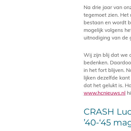
Na drie jaar van o
tegemoet zien. Het m
bestaan en wordt be
mogelijk volgens h
uitnodiging van d
Wij zijn blij dat we
bedenken. Daardoo
in het fort blijven.
lijken dezelfde kan
dat het gelukt is. 
www.hcnieuws.nl
hi
CRASH Luc
’40-‘45 mag