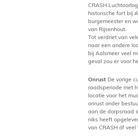
CRASH Luchtoorlog-
historische fort bij
burgemeester en we
van Rijsenhout.
Tot verdriet van v
naar een andere lo
bij Aalsmeer veel m
geval zou er voor h
Onrust
De vorige c
raadsperiode met h
locatie voor het mu
onrust onder bestuu
aan de dorpsraad st
niks heeft opgeleve
van CRASH óf veel t