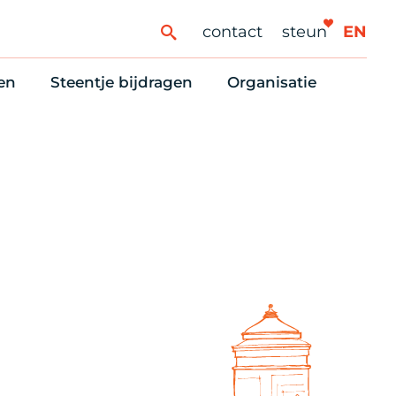
contact
steun
EN
en
Steentje bijdragen
Organisatie
ren
ingaanbod
Steun Vondelkerk!
Ons oprichtingsverh
es
htlijst voor woningzoekenden
Tien manieren om te helpen
Stadsherstel nu
dering
rijfsruimten
Onze Vrienden
Onze Vrijwilligers
erhoudsmeldingen en huurvragen
Vriendennieuws
Werken bij
Schenken, nalaten en ANBI
Nieuws en publicatie
6 redenen om mee te doen
Stadsherstel Winkelt