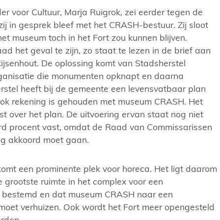
r voor Cultuur, Marja Ruigrok, zei eerder tegen de
j in gesprek bleef met het CRASH-bestuur. Zij sloot
 het museum toch in het Fort zou kunnen blijven.
aad het geval te zijn, zo staat te lezen in de brief aan
ijsenhout. De oplossing komt van Stadsherstel
ganisatie die monumenten opknapt en daarna
erstel heeft bij de gemeente een levensvatbaar plan
ook rekening is gehouden met museum CRASH. Het
st over het plan. De uitvoering ervan staat nog niet
erd procent vast, omdat de Raad van Commissarissen
og akkoord moet gaan.
komt een prominente plek voor horeca. Het ligt daarom
 grootste ruimte in het complex voor een
dt bestemd en dat museum CRASH naar een
 moet verhuizen. Ook wordt het Fort meer opengesteld
erden.