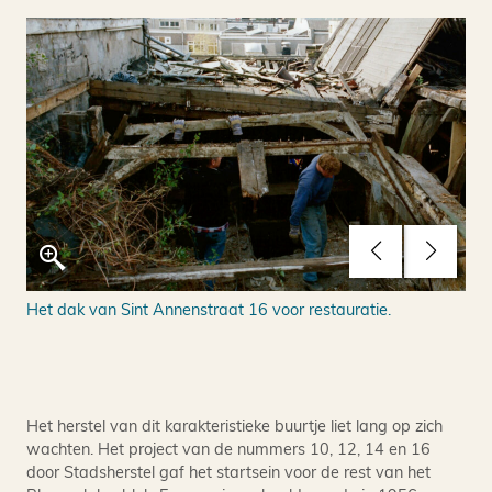
Het dak van Sint Annenstraat 16 voor restauratie.
Sin
met
Sta
Het herstel van dit karakteristieke buurtje liet lang op zich
wachten. Het project van de nummers 10, 12, 14 en 16
door Stadsherstel gaf het startsein voor de rest van het