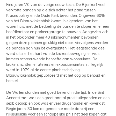
Eind jaren ‘70 van de vorige eeuw kocht De Bijenkorf veel
verkrotte panden op die zich achter het pand tussen
Krasnapolsky en de Oude Kerk bevonden. Ongeveer 60%
van het Blaauwlakenblok kwam in eigendom van het
warenhuis, met de bedoeling de panden te slopen en er een
hoofdkantoor en parkeergarage te bouwen. Aangezien zich
in het blok onder meer 40 rijksmonumenten bevonden
gingen deze plannen gelukkig niet door. Vervolgens werden
de panden aan hun lot overgelaten. Het leegstaande deel
werd al snel het hart van de krakersbeweging: er was
immers schreeuwende behoefte aan woonruimte. De
krakers richtten er ateliers en expositieruimtes in. Tegelijk
werd in 1979 al de eerste planbeschrijving
Blaauwlakenblok gepubliceerd met het oog op behoud en
herstel.
De Wallen stonden niet goed bekend in die tijd. In de Sint
Annenstraat was een groot aantal prostitutiepanden en een
sexbioscoop en ook was er veel drugshandel en -overlast.
Begin jaren ’80 kon de gemeente mede dankzij een
rijkssubsidie voor een schappelijke prijs het deel kopen dat