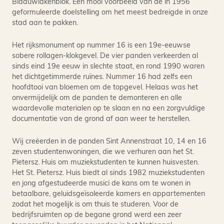
Blaauwlakenblok. Een mooi voorbeeld van de in 1956
geformuleerde doelstelling om het meest bedreigde in onze
stad aan te pakken.
Het rijksmonument op nummer 16 is een 19e-eeuwse
sobere rollagen-klokgevel. De vier panden verkeerden al
sinds eind 19e eeuw in slechte staat, en rond 1990 waren
het dichtgetimmerde ruïnes. Nummer 16 had zelfs een
hoofdtooi van bloemen om de topgevel. Helaas was het
onvermijdelijk om de panden te demonteren en alle
waardevolle materialen op te slaan en na een zorgvuldige
documentatie van de grond af aan weer te herstellen.
Wij creëerden in de panden Sint Annenstraat 10, 14 en 16
zeven studentenwoningen, die we verhuren aan het St.
Pietersz. Huis om muziekstudenten te kunnen huisvesten.
Het St. Pietersz. Huis biedt al sinds 1982 muziekstudenten
en jong afgestudeerde musici de kans om te wonen in
betaalbare, geluidsgeïsoleerde kamers en appartementen
zodat het mogelijk is om thuis te studeren. Voor de
bedrijfsruimten op de begane grond werd een zeer