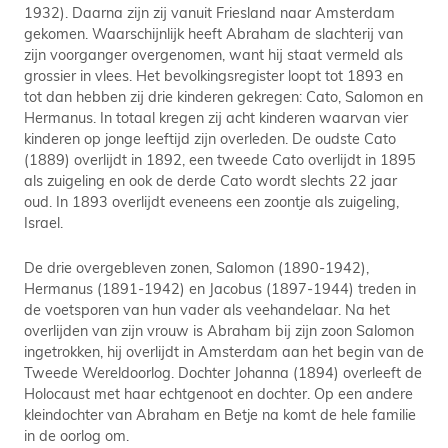
1932). Daarna zijn zij vanuit Friesland naar Amsterdam
gekomen. Waarschijnlijk heeft Abraham de slachterij van
zijn voorganger overgenomen, want hij staat vermeld als
grossier in vlees. Het bevolkingsregister loopt tot 1893 en
tot dan hebben zij drie kinderen gekregen: Cato, Salomon en
Hermanus. In totaal kregen zij acht kinderen waarvan vier
kinderen op jonge leeftijd zijn overleden. De oudste Cato
(1889) overlijdt in 1892, een tweede Cato overlijdt in 1895
als zuigeling en ook de derde Cato wordt slechts 22 jaar
oud. In 1893 overlijdt eveneens een zoontje als zuigeling,
Israel.
De drie overgebleven zonen, Salomon (1890-1942),
Hermanus (1891-1942) en Jacobus (1897-1944) treden in
de voetsporen van hun vader als veehandelaar. Na het
overlijden van zijn vrouw is Abraham bij zijn zoon Salomon
ingetrokken, hij overlijdt in Amsterdam aan het begin van de
Tweede Wereldoorlog. Dochter Johanna (1894) overleeft de
Holocaust met haar echtgenoot en dochter. Op een andere
kleindochter van Abraham en Betje na komt de hele familie
in de oorlog om.