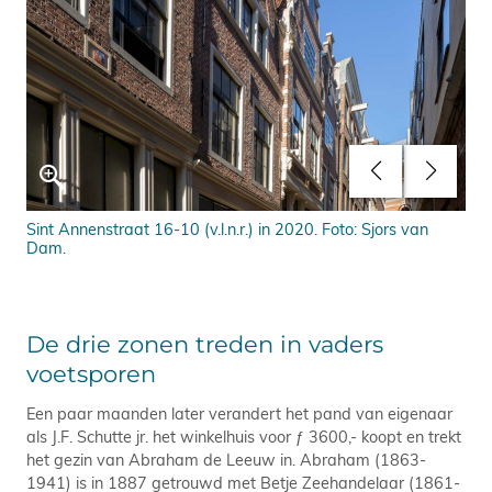
Dam.
Sint Annenstraat 16-10 (v.l.n.r.) in 2020. Foto: Sjors van
Gev
Dam.
de 
Am
De drie zonen treden in vaders
voetsporen
Een paar maanden later verandert het pand van eigenaar
als J.F. Schutte jr. het winkelhuis voor ƒ 3600,- koopt en trekt
het gezin van Abraham de Leeuw in. Abraham (1863-
1941) is in 1887 getrouwd met Betje Zeehandelaar (1861-