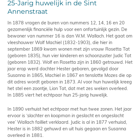
25-Jarig huwelijk in de Sint
Annenstraat
In 1878 vragen de buren van nummers 12, 14, 16 en 20
gezamenlijk financiële hulp voor een onfortuinlijk gezin. De
bewoner van nummer 16 is dan W.M. Wallach. Het gaat om
vleeshouwer Wolf Machiel (1832-1903), die hier in
september 1869 kwam wonen met zijn vrouw Rosetta Tat
(geboren 1835), hun vier kinderen en schoonzuster Judic Tat
(geboren 1832). Wolf en Rosetta zijn in 1860 getrouwd. Het
jaar erop werd dochter Hester geboren, gevolgd door
Susanna in 1865, Machiel in 1867 en tenslotte Mozes die op
dit adres wordt geboren in 1873. Al voor hun huwelijk kreeg
het stel een zoontje, Lion Tat, dat met zes weken overleed.
In 1885 viert het echtpaar hun 25-jarig huwelijk.
In 1890 verhuist het echtpaar met hun twee zonen. Het jaar
ervoor is
‘slachter en koopman in geslacht en ongeslacht
vee’
Wallach failliet verklaard. Judic is al in 1877 verhuisd,
Hester is in 1882 gehuwd en uit huis gegaan en Susanna
overleed in 1881.