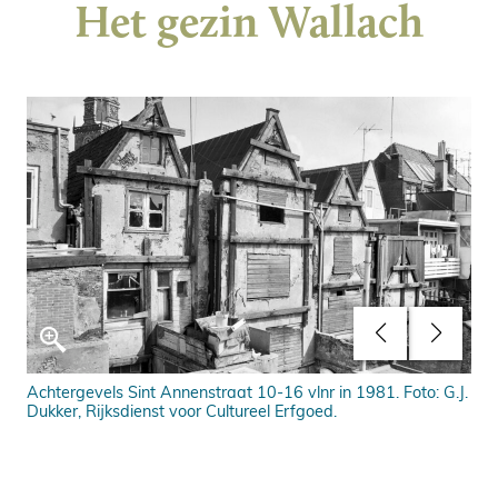
Het gezin Wallach
Achtergevels Sint Annenstraat 10-16 vlnr in 1981. Foto: G.J.
Ach
en
Dukker, Rijksdienst voor Cultureel Erfgoed.
199
ad