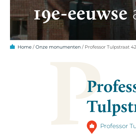
19e-eeuwse
P
Home
/
Onze monumenten
/
Professor Tulpstraat 4
Profes
Tulpst
Professor T