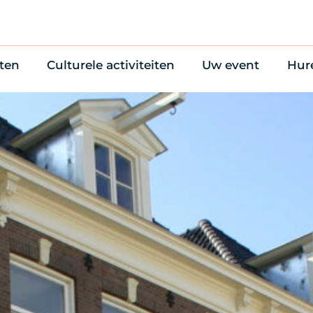
ten
Culturele activiteiten
Uw event
Hur
en
Cultuuragenda
Zelf iets organise
Won
uws
70 jaar activiteiten
Bijzondere Locati
Wac
Monumentenroutes
Congres en verga
Bed
Voor Vrienden
Diner en receptie
Ond
Online activiteiten
Cultuur
Trouwen