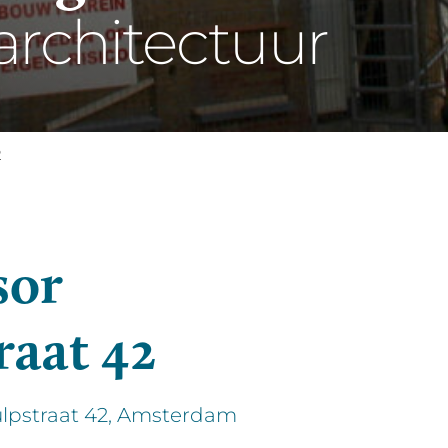
architectuur
2
sor
raat 42
ulpstraat 42, Amsterdam