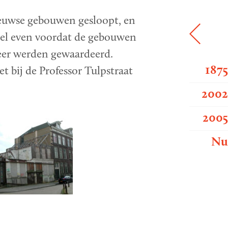
eeuwse gebouwen gesloopt, en
el even voordat de gebouwen
weer werden gewaardeerd.
187
 bij de Professor Tulpstraat
200
200
N