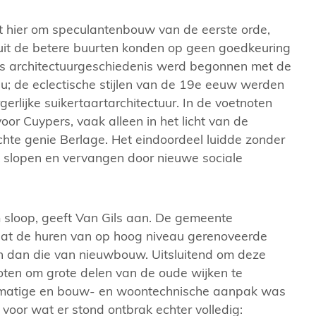
et hier om speculantenbouw van de eerste orde,
it de betere buurten konden op geen goedkeuring
ges architectuurgeschiedenis werd begonnen met de
u; de eclectische stijlen van de 19e eeuw werden
erlijke suikertaartarchitectuur. In de voetnoten
oor Cuypers, vaak alleen in het licht van de
echte genie Berlage. Het eindoordeel luidde zonder
an onze voormalige brandweerkazerne ‘Oud-
Architect Willem
k slopen en vervangen door nieuwe sociale
om sloop, geeft Van Gils aan. De gemeente
at de huren van op hoog niveau gerenoveerde
 dan die van nieuwbouw. Uitsluitend om deze
oten om grote delen van de oude wijken te
smatige en bouw- en woontechnische aanpak was
 voor wat er stond ontbrak echter volledig: