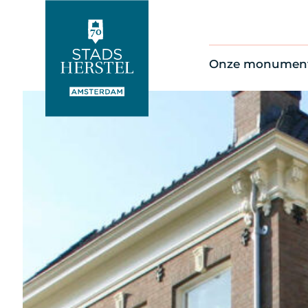
Onze monumen
Alle monument
Restauratienie
Op de kaart
Thema’s