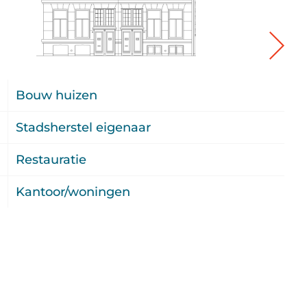
5
Bouw huizen
2
Stadsherstel eigenaar
5
Restauratie
u
Kantoor/woningen