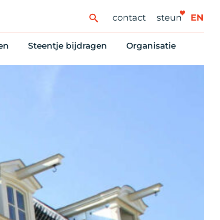
contact
steun
EN
en
Steentje bijdragen
Organisatie
ren
ingaanbod
Steun Vondelkerk!
Ons oprichtingsverh
es
htlijst voor woningzoekenden
Tien manieren om te helpen
Stadsherstel nu
dering
rijfsruimten
Onze Vrienden
Onze Vrijwilligers
erhoudsmeldingen en huurvragen
Vriendennieuws
Werken bij
Schenken, nalaten en ANBI
Nieuws en publicatie
6 redenen om mee te doen
Stadsherstel Winkelt