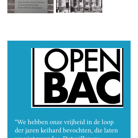
We hebben onze vrijheid in de loop
der jaren keihard bevochten, die laten