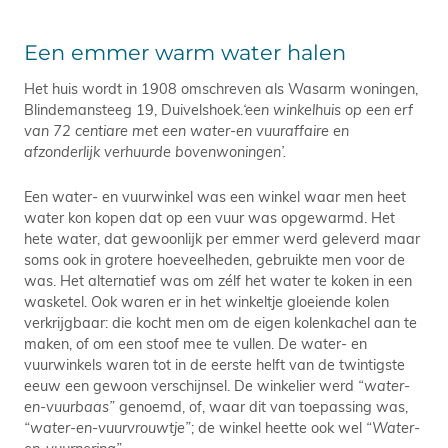
Een emmer warm water halen
Het huis wordt in 1908 omschreven als Wasarm woningen,
Blindemansteeg 19, Duivelshoek.
‘een winkelhuis op een erf
van 72 centiare met een water-en vuuraffaire en
afzonderlijk verhuurde bovenwoningen’.
Een water- en vuurwinkel was een winkel waar men heet
water kon kopen dat op een vuur was opgewarmd. Het
hete water, dat gewoonlijk per emmer werd geleverd maar
soms ook in grotere hoeveelheden, gebruikte men voor de
was. Het alternatief was om zélf het water te koken in een
wasketel. Ook waren er in het winkeltje gloeiende kolen
verkrijgbaar: die kocht men om de eigen kolenkachel aan te
maken, of om een stoof mee te vullen. De water- en
vuurwinkels waren tot in de eerste helft van de twintigste
eeuw een gewoon verschijnsel. De winkelier werd
“water-
en-vuurbaas”
genoemd, of, waar dit van toepassing was,
“water-en-vuurvrouwtje”
; de winkel heette ook wel
“Water-