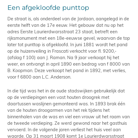
Een afgekloofde punttop
De straat is, als onderdeel van de Jordaan, aangelegd in de
eerste helft van de 17e eeuw. Het gebouw dat nu op het
adres Eerste Laurierdwarsstraat 23 staat, betreft een
rijksmonument met een 18e-eeuwse gevel, waarvan de top
later tot punttop is afgekloofd. In juni 1881 wordt het pand
op de huizenveiling in Frascati verkocht voor fl. 9200,-
(afslag f 100) aan J. Raman. Na 9 jaar verkoopt hij het
weer, en ontvangt in april 1890 een bedrag van f 8000 van
B. Koopman. Deze verkoopt het pand in 1892, met verlies,
voor f 6800 aan L.C. Anderson.
In die tijd was het in de oude stadswijken gebruikelijk dat
op de verdiepingen een vast houten droogrek met
daartussen waslijnen gemonteerd was. In 1893 brak één
van de houten droogarmen van het rek tijdens het
binnenhalen van de was en viel een vrouw uit het raam van
de tweede verdieping. Ze werd gewond naar het gasthuis
vervoerd. In de volgende jaren verliest het huis veel aan
waarde. Op 31 maart 1908 komt 1e Laurierdwarsstraat