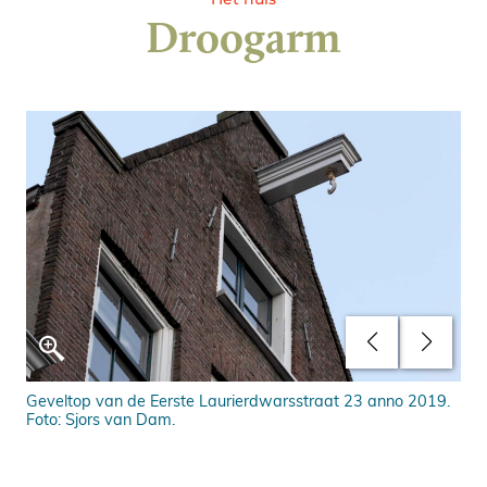
Droogarm
Geveltop van de Eerste Laurierdwarsstraat 23 anno 2019.
Was
Foto: Sjors van Dam.
Ber