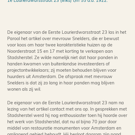
1e Laurierdwarsstraat 23 (links) t/m 55 d.d. 1922.
Het
De eigenaar van de Eerste Laurierdwarsstraat 23 las in het
Parool het artikel over mevrouw Snelders, die er bewust
voor koos om haar twee karakteristieke huizen op de
Noorderstraat 15 en 17 met korting te verkopen aan
Stadsherstel. Ze wilde namelijk niet dat haar panden in
handen kwamen van buitenlandse investeerders of
projectontwikkelaars; zij moeten behouden blijven voor
huurders uit Amsterdam. De afspraak met mevrouw
Snelders is dat zij zo lang in haar panden mag blijven
wonen als zij wil.
De eigenaar van de Eerste Laurierdwarsstraat 23 nam na
lezing van het artikel contact met ons op. In gesprekken met
Stadsherstel werd hij nog enthousiaster toen hij hoorde over
het werk van Stadsherstel, dat nu al bijna 70 jaar door
middel van restauratie monumenten voor Amsterdam en
omliggend gebied behoudt. Hij besloot daarom zijn pand