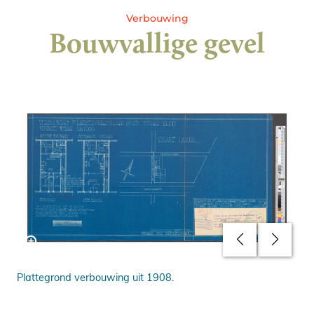
Verbouwing
Bouwvallige gevel
Plattegrond verbouwing uit 1908.
Tra