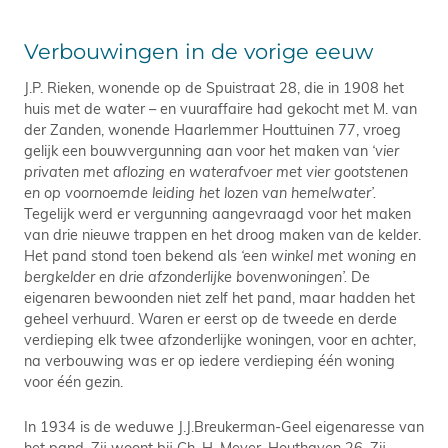
Verbouwingen in de vorige eeuw
J.P. Rieken, wonende op de Spuistraat 28, die in 1908 het
huis met de water – en vuuraffaire had gekocht met M. van
der Zanden, wonende Haarlemmer Houttuinen 77, vroeg
gelijk een bouwvergunning aan voor het maken van
‘vier
privaten met aflozing en waterafvoer met vier gootstenen
en op voornoemde leiding het lozen van hemelwater’.
Tegelijk werd er vergunning aangevraagd voor het maken
van drie nieuwe trappen en het droog maken van de kelder.
Het pand stond toen bekend als
‘een winkel met woning en
bergkelder en drie afzonderlijke bovenwoningen’.
De
eigenaren bewoonden niet zelf het pand, maar hadden het
geheel verhuurd. Waren er eerst op de tweede en derde
verdieping elk twee afzonderlijke woningen, voor en achter,
na verbouwing was er op iedere verdieping één woning
voor één gezin.
In 1934 is de weduwe J.J.Breukerman-Geel eigenaresse van
het pand. Zij woont bij Ch. H. Meyer, Houthaven 26. Zij