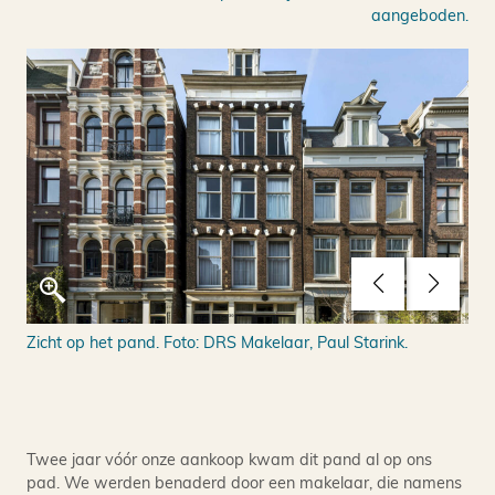
aangeboden.
Zicht op het pand. Foto: DRS Makelaar, Paul Starink.
Det
Twee jaar vóór onze aankoop kwam dit pand al op ons
pad. We werden benaderd door een makelaar, die namens