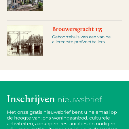
Brouwersgracht 135
Geboortehuis van een van de
allereerste profvoetballers
Inschrijven
nieuwsbrief
Met onze gratis nieuwsbrief bent u helemaal op
de hoogte van: ons woningaanbod, culturele
activiteiten, aankopen, restauraties én nodigen