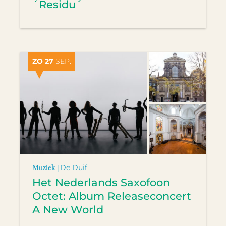
´Residu´
ZO 27
SEP.
Muziek |
De Duif
Het Nederlands Saxofoon
Octet: Album Releaseconcert
A New World