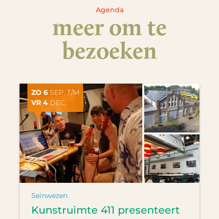
Agenda
meer om te
bezoeken
ZO 6
SEP. T/M
VR 4
DEC.
Seinwezen
Kunstruimte 411 presenteert