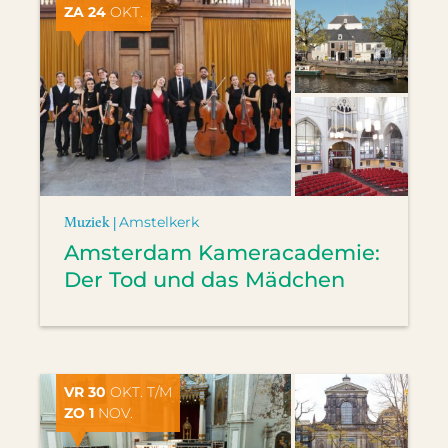
ZA 24
OKT.
Muziek |
Amstelkerk
Amsterdam Kameracademie:
Der Tod und das Mädchen
VR 30
OKT. T/M
ZO 1
NOV.