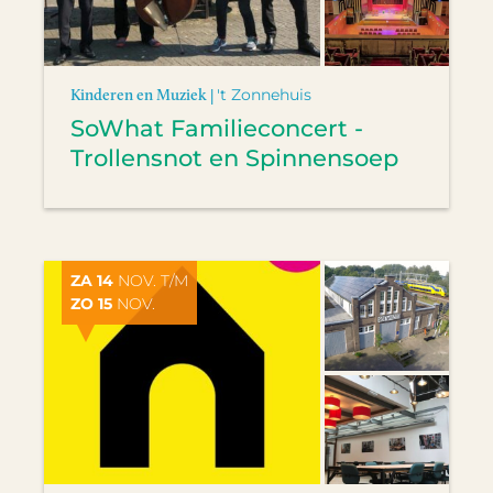
Kinderen en Muziek |
't Zonnehuis
SoWhat Familieconcert -
Trollensnot en Spinnensoep
ZA 14
NOV. T/M
ZO 15
NOV.