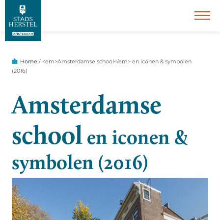
Home
/
<em>Amsterdamse school</em> en iconen & symbolen
(2016)
Amsterdamse
school
en iconen &
symbolen (2016)