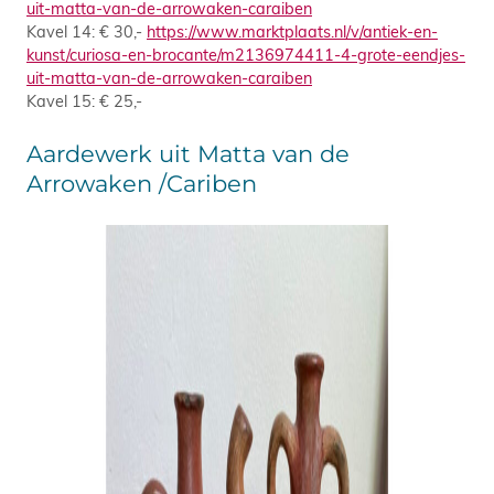
uit-matta-van-de-arrowaken-caraiben
Kavel 14: € 30,-
https://www.marktplaats.nl/v/antiek-en-
kunst/curiosa-en-brocante/m2136974411-4-grote-eendjes-
uit-matta-van-de-arrowaken-caraiben
Kavel 15: € 25,-
Aardewerk uit Matta van de
Arrowaken /Cariben