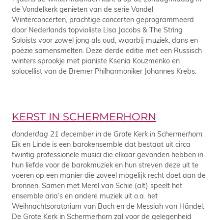
de Vondelkerk genieten van de serie Vondel
Winterconcerten, prachtige concerten geprogrammeerd
door Nederlands topvioliste Lisa Jacobs & The String
Soloists voor zowel jong als oud, waarbij muziek, dans en
poëzie samensmelten. Deze derde editie met een Russisch
winters sprookje met pianiste Ksenia Kouzmenko en
solocellist van de Bremer Philharmoniker Johannes Krebs.
KERST IN SCHERMERHORN
donderdag 21 december in de Grote Kerk in Schermerhorn
Eik en Linde is een barokensemble dat bestaat uit circa
twintig professionele musici die elkaar gevonden hebben in
hun liefde voor de barokmuziek en hun streven deze uit te
voeren op een manier die zoveel mogelijk recht doet aan de
bronnen. Samen met Merel van Schie (alt) speelt het
ensemble aria’s en andere muziek uit o.a. het
Weihnachtsoratorium van Bach en de Messiah van Händel.
De Grote Kerk in Schermerhorn zal voor de gelegenheid