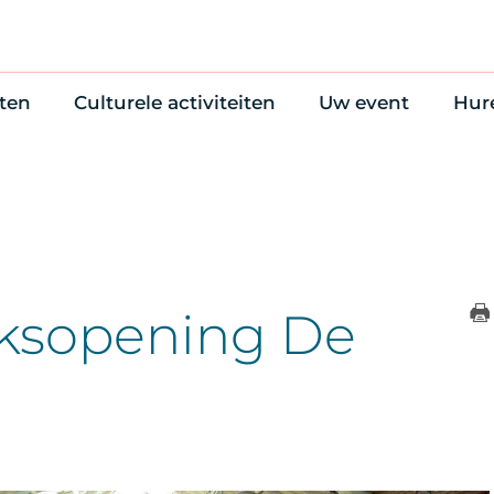
ten
Culturele activiteiten
Uw event
Hur
en
Cultuuragenda
Zelf iets organise
Won
uws
70 jaar activiteiten
Bijzondere Locati
Wac
Monumentenroutes
Congres en verga
Bed
Voor Vrienden
Diner en receptie
Ond
Online activiteiten
Cultuur
ksopening De
Trouwen