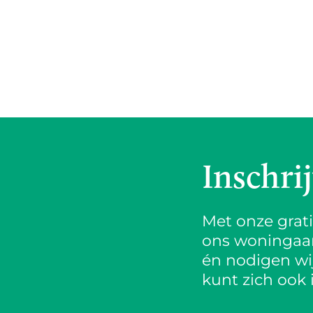
Inschri
Met onze grat
ons woningaanb
én nodigen wij
kunt zich ook 