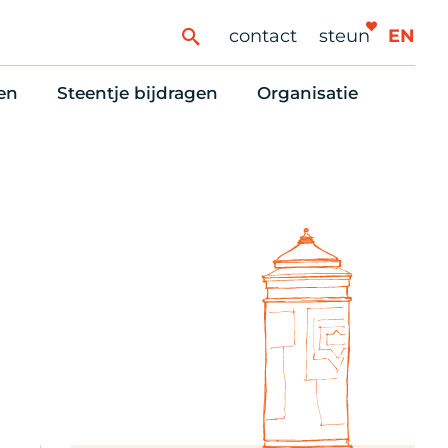
contact
steun
EN
en
Steentje bijdragen
Organisatie
ren
ingaanbod
Steun Vondelkerk!
Ons oprichtingsverh
es
htlijst voor woningzoekenden
Tien manieren om te helpen
Stadsherstel nu
dering
rijfsruimten
Onze Vrienden
Onze Vrijwilligers
erhoudsmeldingen en huurvragen
Vriendennieuws
Werken bij
Schenken, nalaten en ANBI
Nieuws en publicatie
6 redenen om mee te doen
Stadsherstel Winkelt