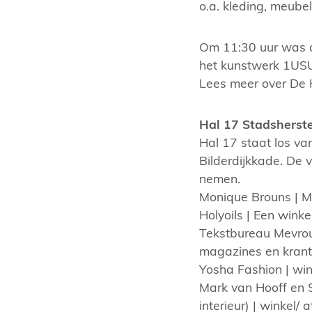
o.a. kleding, meube
Om 11:30 uur was d
het kunstwerk 1USU
Lees meer over De 
Hal 17 Stadsherste
Hal 17 staat los va
Bilderdijkkade. De 
nemen.
Monique Brouns | M
Holyoils | Een winke
Tekstbureau Mevrouw
magazines en kran
Yosha Fashion | win
Mark van Hooff en S
interieur) | winkel/