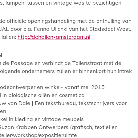
ls, lampen, tassen en vintage was te bezichtigen.
e officiële openingshandeling met de onthulling van
AL door o.a. Fenna Ulichki van het Stadsdeel West.
Hallen:
http://dehallen-amsterdam.nl
l
n de Passage en verbindt de Tollenstraat met de
volgende ondernemers zullen er binnenkort hun intrek
odeontwerper en winkel- vanaf mei 2015
l in biologische oliën en cosmetica
 van Dale | Een tekstbureau, tekstschrijvers voor
ten
kel in kleding en vintage meubels
uzan Krabben Ontwerpers (grafisch, textiel en
 atelier/workshop/expositieruimte