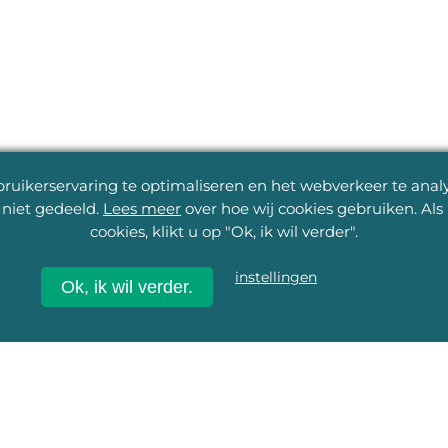
uikerservaring te optimaliseren en het webverkeer te analys
niet gedeeld.
Lees meer
over hoe wij cookies gebruiken. Al
cookies, klikt u op "Ok, ik wil verder".
instellingen
Ok, ik wil verder.