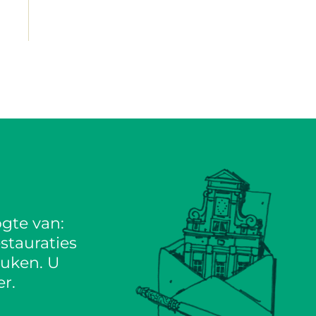
gte van:
stauraties
euken. U
r.